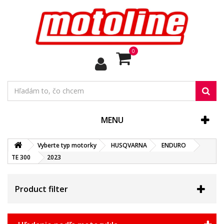
0
MENU
Vyberte typ motorky
HUSQVARNA
ENDURO
TE 300
2023
Product filter