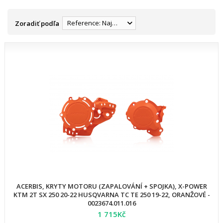
Reference: Najnižšia
Zoradiť podľa
ACERBIS, KRYTY MOTORU (ZAPALOVÁNÍ + SPOJKA), X-POWER
KTM 2T SX 250 20-22 HUSQVARNA TC TE 250 19-22, ORANŽOVÉ -
0023674.011.016
1 715Kč