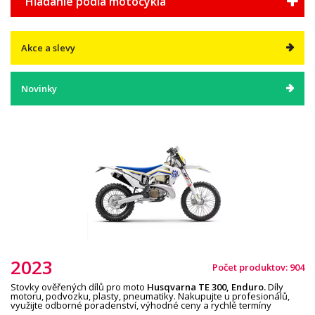
Hľadanie podľa motocykla
Akce a slevy
Novinky
2023
Počet produktov: 904
Stovky ověřených dílů pro moto
Husqvarna TE
300
,
Enduro
.
Díly
motoru, podvozku, plasty, pneumatiky. Nakupujte u profesionálů,
využijte odborné poradenství, výhodné ceny a rychlé termíny