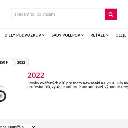
DIELY PODVOZKOV
SADY POLEPOV
REŤAZE
OLEJE
250 F
2022
2022
Stovky ověřených dílů pro moto
Kawasaki KX 250 F
.
Díly m
profesionálů, využijte odborné poradenství, výhodné ceny
nce: Najnižšia