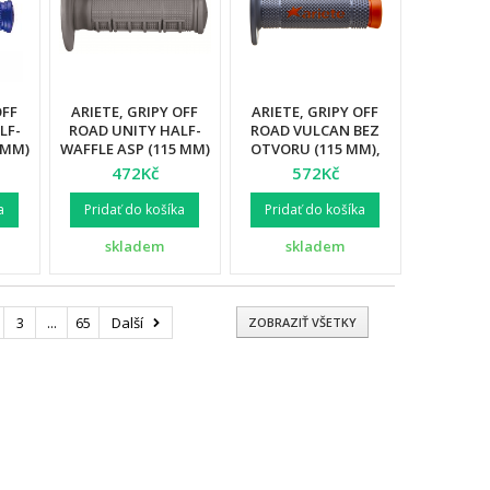
OFF
ARIETE, GRIPY OFF
ARIETE, GRIPY OFF
LF-
ROAD UNITY HALF-
ROAD VULCAN BEZ
 MM)
WAFFLE ASP (115 MM)
OTVORU (115 MM),
ODRÁ
BEZ OTVORU, ŠEDÁ
BARVA
472Kč
572Kč
BARVA (12)
ŠEDÁ/ORANŽOVÁ (12)
a
Pridať do košíka
Pridať do košíka
skladem
skladem
3
...
65
Další
ZOBRAZIŤ VŠETKY