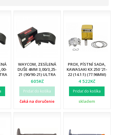
ENÁ
WAYCOM, ZESÍLENÁ
PROX, PÍSTNÍ SADA,
,00-
DUŠE 4MM 3,00/3,25-
KAWASAKI KX 250 '21-
LTRA
21 (90/90-21) ULTRA
22 (14.1:1) (77.96MM)
2)
REINFORCED (12)
605Kč
4 522Kč
a
Pridať do košíka
Pridať do košíka
čaká na doručenie
skladem