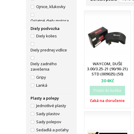
Ojnice, kľukovky
Ostatné diely motora
Diely podvozka
Piestné sady, válce
Diely kolies
Tesnenia motora
Výfuky
Diely prednej vidlice
WAYCOM, DUŠE
Diely zadného
3.00/3.25-21 (90/90-21)
zavešenia
STD (009025) (50)
Gripy
304Kč
Lanká
Pridať do košíka
Páčky
Plasty a polepy
čaká na doručenie
Riadidlá
Jednotlivé plasty
Sady plastov
Sady polepov
Sedadlá a poťahy