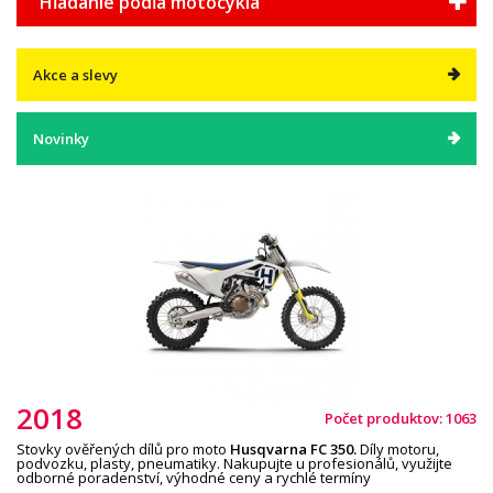
Hľadanie podľa motocykla
Akce a slevy
Novinky
2018
Počet produktov: 1063
Stovky ověřených dílů pro moto
Husqvarna
F
C
3
5
0
.
Díly motoru,
podvozku, plasty, pneumatiky. Nakupujte u profesionálů, využijte
odborné poradenství, výhodné ceny a rychlé termíny