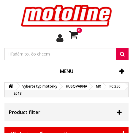
0
MENU
Vyberte typ motorky
HUSQVARNA
MX
FC 350
2018
Product filter