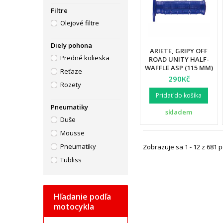
Filtre
Olejové filtre
Diely pohona
ARIETE, GRIPY OFF
Predné kolieska
ROAD UNITY HALF-
WAFFLE ASP (115 MM)
Reťaze
BEZ OTVORU, MODRÁ
290Kč
BARVA (12)
Rozety
Pridať do košíka
Pneumatiky
skladem
Duše
Mousse
Pneumatiky
Zobrazuje sa 1 - 12 z 681 
Tubliss
Hľadanie podľa
motocykla