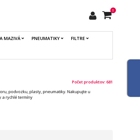
0
 A MAZIVÁ
PNEUMATIKY
FILTRE
Počet produktov: 681
otoru, podvozku, plasty, pneumatiky. Nakupujte u
 a rychlé termíny