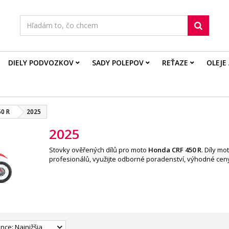
DIELY PODVOZKOV
SADY POLEPOV
REŤAZE
OLEJE
50 R
2025
2025
Stovky ověřených dílů pro moto
Honda CRF 450 R
. Díly m
profesionálů, využijte odborné poradenství, výhodné ceny
nce: Najnižšia