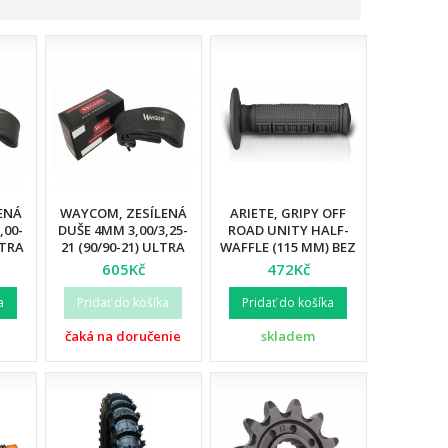
ENÁ
WAYCOM, ZESÍLENÁ
ARIETE, GRIPY OFF
,00-
DUŠE 4MM 3,00/3,25-
ROAD UNITY HALF-
LTRA
21 (90/90-21) ULTRA
WAFFLE (115 MM) BEZ
2)
REINFORCED (12)
OTVORU, ČERNÁ
605Kč
472Kč
BARVA (12)
a
Pridať do košíka
Pridať do košíka
čaká na doručenie
skladem