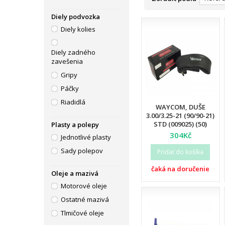
Diely podvozka
Diely kolies
Diely zadného
zavešenia
Gripy
Páčky
Riadidlá
WAYCOM, DUŠE
3.00/3.25-21 (90/90-21)
STD (009025) (50)
Plasty a polepy
304Kč
Jednotlivé plasty
Sady polepov
Pridať do košíka
čaká na doručenie
Oleje a mazivá
Motorové oleje
Ostatné mazivá
Tlmičové oleje