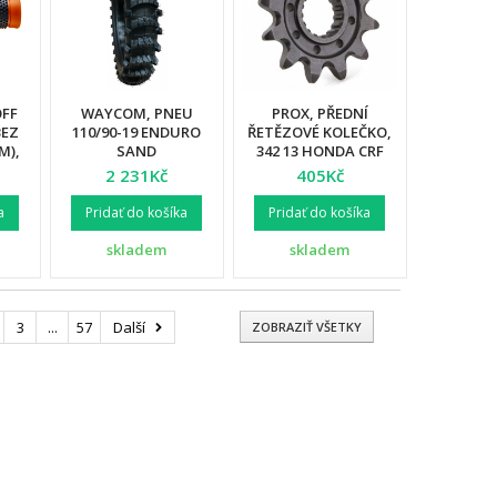
OFF
WAYCOM, PNEU
PROX, PŘEDNÍ
BEZ
110/90-19 ENDURO
ŘETĚZOVÉ KOLEČKO,
M),
SAND
342 13 HONDA CRF
450R/X 02-19, CR 250R
2 231Kč
405Kč
OVÁ
88-07 (JTF284.13)
(34213)
a
Pridať do košíka
Pridať do košíka
skladem
skladem
3
...
57
Další
ZOBRAZIŤ VŠETKY