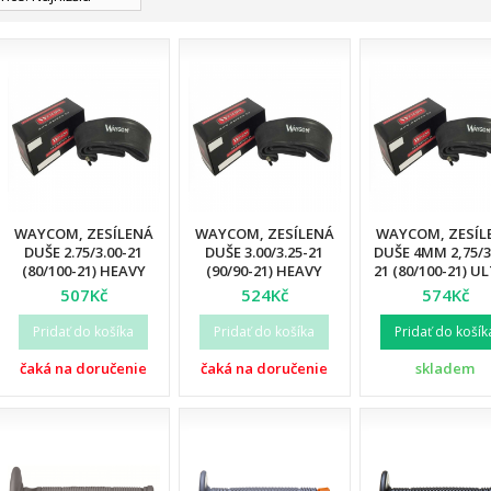
WAYCOM, ZESÍLENÁ
WAYCOM, ZESÍLENÁ
WAYCOM, ZESÍL
DUŠE 2.75/3.00-21
DUŠE 3.00/3.25-21
DUŠE 4MM 2,75/3
(80/100-21) HEAVY
(90/90-21) HEAVY
21 (80/100-21) U
DUTY (T20076W) (12)
DUTY (T20075W) (12)
REINFORCED (1
507Kč
524Kč
574Kč
Pridať do košíka
Pridať do košíka
Pridať do košík
čaká na doručenie
čaká na doručenie
skladem