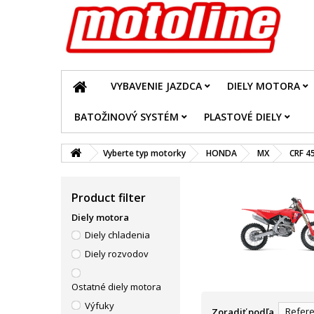
VYBAVENIE JAZDCA
DIELY MOTORA
BATOŽINOVÝ SYSTÉM
PLASTOVÉ DIELY
Vyberte typ motorky
HONDA
MX
CRF 4
Product filter
Diely motora
Diely chladenia
Diely rozvodov
Ostatné diely motora
Výfuky
Refere
Zoradiť podľa