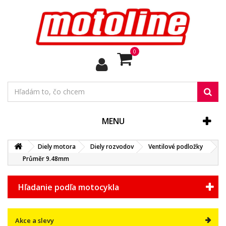
0
MENU
Diely motora
Diely rozvodov
Ventilové podložky
Průměr 9.48mm
Hľadanie podľa motocykla
Akce a slevy