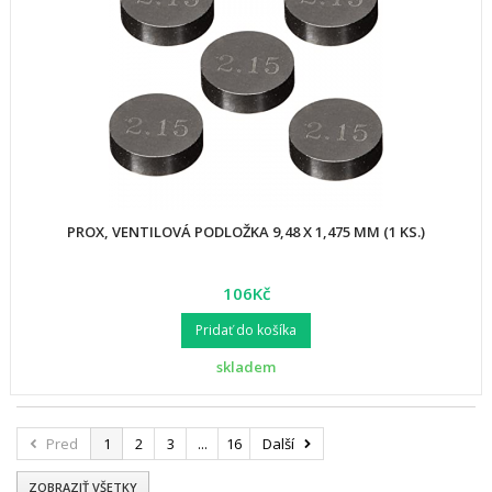
PROX, VENTILOVÁ PODLOŽKA 9,48 X 1,475 MM (1 KS.)
106Kč
Pridať do košíka
skladem
Pred
1
2
3
...
16
Další
ZOBRAZIŤ VŠETKY