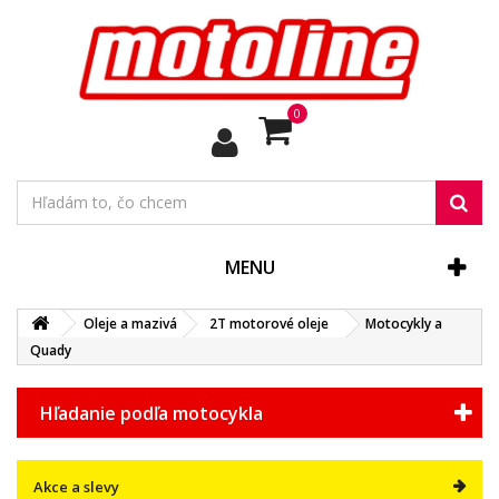
0
MENU
Oleje a mazivá
2T motorové oleje
Motocykly a
Quady
Hľadanie podľa motocykla
Akce a slevy