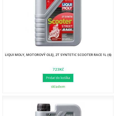
LIQUI MOLY, MOTOROVÝ OLEJ, 2T SYNTETIC SCOOTER RACE 1L (6)
723Kč
Pridať do košíka
skladem