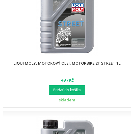
LIQUI MOLY, MOTOROVÝ OLEJ, MOTORBIKE 2T STREET 1L
497Kč
Pridať do košíka
skladem