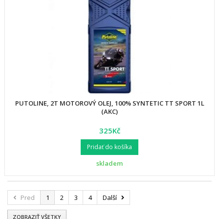
PUTOLINE, 2T MOTOROVÝ OLEJ, 100% SYNTETIC TT SPORT 1L
(AKC)
325Kč
Pridať do košíka
skladem
Pred
1
2
3
4
Další
ZOBRAZIŤ VŠETKY