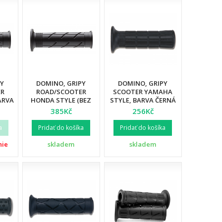
PY
DOMINO, GRIPY
DOMINO, GRIPY
ER
ROAD/SCOOTER
SCOOTER YAMAHA
ARVA
HONDA STYLE (BEZ
STYLE, BARVA ČERNÁ
OTVORU), BARVA
385Kč
256Kč
ČERNÁ
a
Pridať do košíka
Pridať do košíka
nie
skladem
skladem