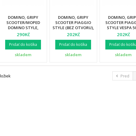
DOMINO, GRIPY
DOMINO, GRIPY
DOMINO, GRI
SCOOTER/MOPED
SCOOTER PIAGGIO
SCOOTER PIAG
DOMINO STYLE,
STYLE (BEZ OTVORU),
STYLE VESPA 5
BARVA ČERNÁ
BARVA ČERNÁ
(BEZ OTVORU)
290Kč
202Kč
202Kč
BARVA ČERN
Pridať do košíka
Pridať do košíka
Pridať do košík
skladem
skladem
skladem
ložiek
Pred