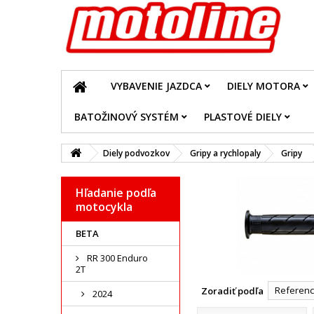
VYBAVENIE JAZDCA
DIELY MOTORA
BATOŽINOVÝ SYSTÉM
PLASTOVÉ DIELY
Diely podvozkov
Gripy a rychlopaly
Gripy
Hľadanie podľa
motocykla
BETA
RR 300 Enduro
2T
Reference
Zoradiť podľa
2024