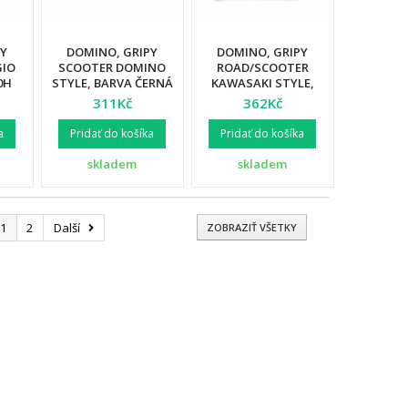
PY
DOMINO, GRIPY
DOMINO, GRIPY
GIO
SCOOTER DOMINO
ROAD/SCOOTER
0H
STYLE, BARVA ČERNÁ
KAWASAKI STYLE,
,
BARVA ČERNÁ
311Kč
362Kč
Á
a
Pridať do košíka
Pridať do košíka
skladem
skladem
1
2
Další
ZOBRAZIŤ VŠETKY