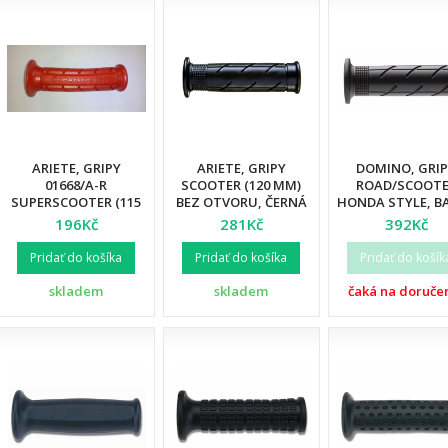
ARIETE, GRIPY
ARIETE, GRIPY
DOMINO, GRI
01668/A-R
SCOOTER (120 MM)
ROAD/SCOOT
SUPERSCOOTER (115
BEZ OTVORU, ČERNÁ
HONDA STYLE, B
MM) BEZ OTVORU,
BARVA (12)
ČERNÁ
196Kč
281Kč
392Kč
ČERVENÁ BARVA
Pridať do košíka
Pridať do košíka
Pridať do košík
skladem
skladem
čaká na doruče