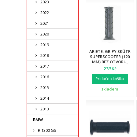
2023
2022
2021
2020
2019
ARIETE, GRIPY SKÚTR
2018
SUPERSCOOTER (120
MM) BEZ OTVORU,
2017
ČERNÁ BARVA (12)
233Kč
2016
Pridať do košíka
2015
skladem
2014
2013
BMW
R 1300 GS