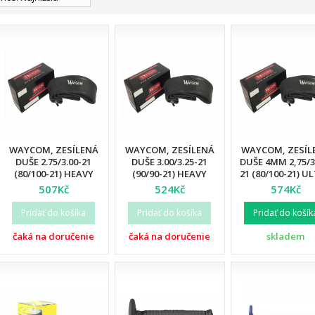
WAYCOM, ZESÍLENÁ
WAYCOM, ZESÍLENÁ
WAYCOM, ZESÍL
DUŠE 2.75/3.00-21
DUŠE 3.00/3.25-21
DUŠE 4MM 2,75/3
(80/100-21) HEAVY
(90/90-21) HEAVY
21 (80/100-21) U
DUTY (T20076W) (12)
DUTY (T20075W) (12)
REINFORCED (1
507Kč
524Kč
574Kč
Pridať do košíka
Pridať do košíka
Pridať do košík
čaká na doručenie
čaká na doručenie
skladem