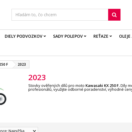
DIELY PODVOZKOV
SADY POLEPOV
REŤAZE
OLEJE
250 F
2023
2023
Stovky ověřených dílů pro moto
Kawasaki KX 250 F
.
Díly m
profesionálů, využijte odborné poradenství, výhodné ceny
nce: Najnižšia