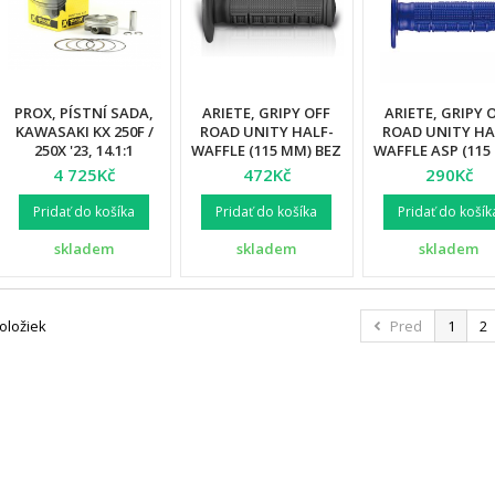
PROX, PÍSTNÍ SADA,
ARIETE, GRIPY OFF
ARIETE, GRIPY 
KAWASAKI KX 250F /
ROAD UNITY HALF-
ROAD UNITY HA
250X '23, 14.1:1
WAFFLE (115 MM) BEZ
WAFFLE ASP (115
(77.98MM)
OTVORU, ČERNÁ
BEZ OTVORU, M
4 725Kč
472Kč
290Kč
BARVA (12)
BARVA (12)
Pridať do košíka
Pridať do košíka
Pridať do košík
skladem
skladem
skladem
položiek
Pred
1
2