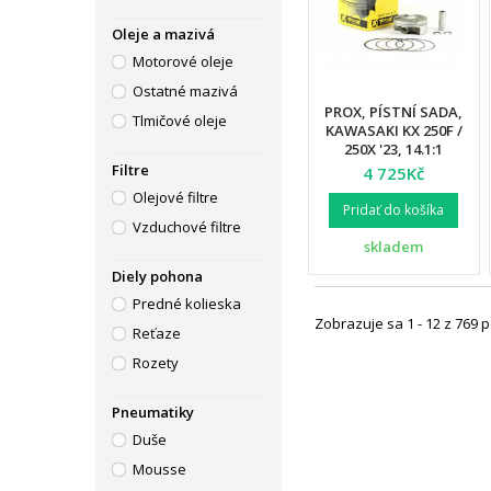
Oleje a mazivá
Motorové oleje
Ostatné mazivá
PROX, PÍSTNÍ SADA,
Tlmičové oleje
KAWASAKI KX 250F /
250X '23, 14.1:1
(77.97MM)
Filtre
4 725Kč
Olejové filtre
Pridať do košíka
Vzduchové filtre
skladem
Diely pohona
Predné kolieska
Zobrazuje sa 1 - 12 z 769 
Reťaze
Rozety
Pneumatiky
Duše
Mousse