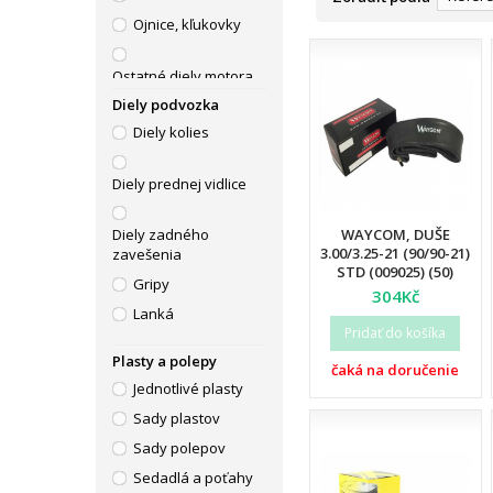
Ojnice, kľukovky
Ostatné diely motora
Diely podvozka
Piestné sady, válce
Diely kolies
Tesnenia motora
Výfuky
Diely prednej vidlice
WAYCOM, DUŠE
Diely zadného
3.00/3.25-21 (90/90-21)
zavešenia
STD (009025) (50)
Gripy
304Kč
Lanká
Pridať do košíka
Páčky
Plasty a polepy
čaká na doručenie
Riadidlá
Jednotlivé plasty
Sady plastov
Sady polepov
Sedadlá a poťahy