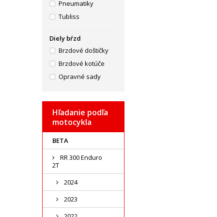
Pneumatiky
Tubliss
Diely bŕzd
Brzdové doštičky
Brzdové kotúče
Opravné sady
Hľadanie podľa
motocykla
BETA
RR 300 Enduro
2T
2024
2023
2022