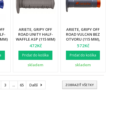
OFF
ARIETE, GRIPY OFF
ARIETE, GRIPY OFF
LF-
ROAD UNITY HALF-
ROAD VULCAN BEZ
 MM)
WAFFLE ASP (115 MM)
OTVORU (115 MM),
ODRÁ
BEZ OTVORU, ŠEDÁ
BARVA
472Kč
572Kč
BARVA (12)
ŠEDÁ/ORANŽOVÁ (12)
a
Pridať do košíka
Pridať do košíka
skladem
skladem
3
...
65
Další
ZOBRAZIŤ VŠETKY