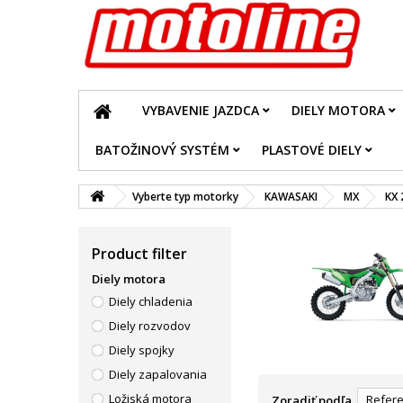
VYBAVENIE JAZDCA
DIELY MOTORA
BATOŽINOVÝ SYSTÉM
PLASTOVÉ DIELY
Vyberte typ motorky
KAWASAKI
MX
KX 
Product filter
Diely motora
Diely chladenia
Diely rozvodov
Diely spojky
Diely zapalovania
Ložiská motora
Refere
Zoradiť podľa