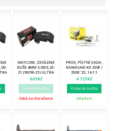
ENÁ
WAYCOM, ZESÍLENÁ
PROX, PÍSTNÍ SADA,
,00-
DUŠE 4MM 3,00/3,25-
KAWASAKI KX 250F /
LTRA
21 (90/90-21) ULTRA
250X '23, 14.1:1
2)
REINFORCED (12)
(77.96MM)
605Kč
4 725Kč
a
Pridať do košíka
Pridať do košíka
čaká na doručenie
skladem