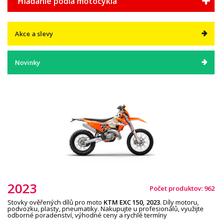
Hľadanie podľa motocykla
Akce a slevy
Novinky
2023
Počet produktov: 962
Stovky ověřených dílů pro moto
KTM EXC
150
,
20
23
. Díly motoru,
podvozku, plasty, pneumatiky. Nakupujte u profesionálů, využijte
odborné poradenství, výhodné ceny a rychlé termíny