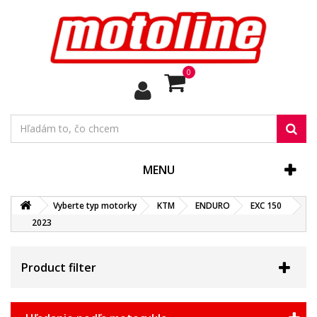
0
MENU
Vyberte typ motorky
KTM
ENDURO
EXC 150
2023
Product filter