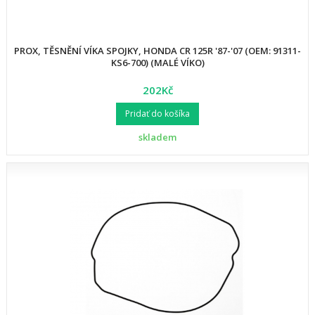
PROX, TĚSNĚNÍ VÍKA SPOJKY, HONDA CR 125R '87-'07 (OEM: 91311-
KS6-700) (MALÉ VÍKO)
202Kč
Pridať do košíka
skladem