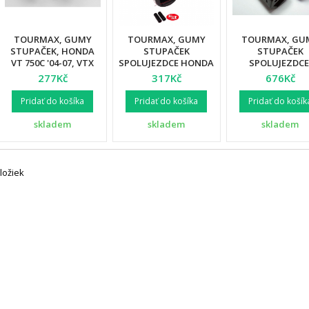
TOURMAX, GUMY
TOURMAX, GUMY
TOURMAX, GU
STUPAČEK, HONDA
STUPAČEK
STUPAČEK
VT 750C '04-07, VTX
SPOLUJEZDCE HONDA
SPOLUJEZDCE
1800C '06-07 (2 KS.)
VT 125/600/750, VTX
HONDA CA 125S 
277Kč
317Kč
676Kč
1300
'99, CMX 250C '96
(OEM:50710-461-
Pridať do košíka
Pridať do košíka
Pridať do košík
skladem
skladem
skladem
ložiek