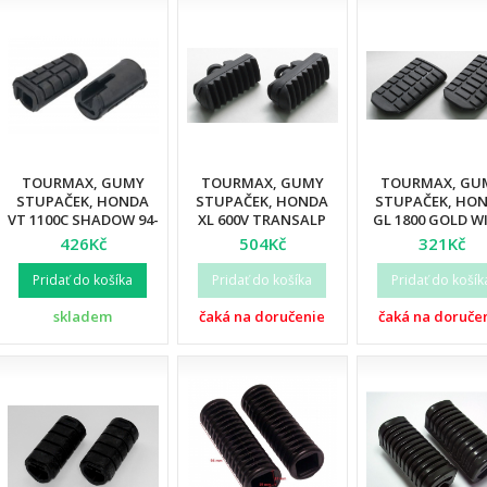
TOURMAX, GUMY
TOURMAX, GUMY
TOURMAX, GU
STUPAČEK, HONDA
STUPAČEK, HONDA
STUPAČEK, HO
VT 1100C SHADOW 94-
XL 600V TRANSALP
GL 1800 GOLD W
99, VTX 1800C 02-05 (2
92-99, XRV 750 AFRICA
01-07 (2 KS.)
426Kč
504Kč
321Kč
KS.)
TWIN 92-00, NX 650
DOMINATOR 92-04 (2
Pridať do košíka
Pridať do košíka
Pridať do košík
KS.)
skladem
čaká na doručenie
čaká na doruče