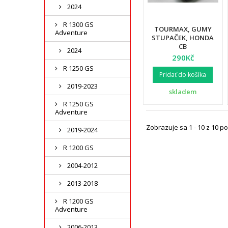
2024
R 1300 GS
TOURMAX, GUMY
Adventure
STUPAČEK, HONDA
CB
2024
500/600/750/900/1300,
290Kč
CBF 500/600/1000, CBR
R 1250 GS
600/900/1100, VFR 800,
Pridať do košíka
XL 1000V (2 KS.)
2019-2023
skladem
R 1250 GS
Adventure
Zobrazuje sa 1 - 10 z 10 po
2019-2024
R 1200 GS
2004-2012
2013-2018
R 1200 GS
Adventure
2006-2013