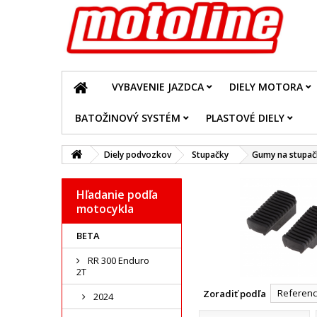
VYBAVENIE JAZDCA
DIELY MOTORA
BATOŽINOVÝ SYSTÉM
PLASTOVÉ DIELY
Diely podvozkov
Stupačky
Gumy na stupač
Hľadanie podľa
motocykla
BETA
RR 300 Enduro
2T
Reference
Zoradiť podľa
2024