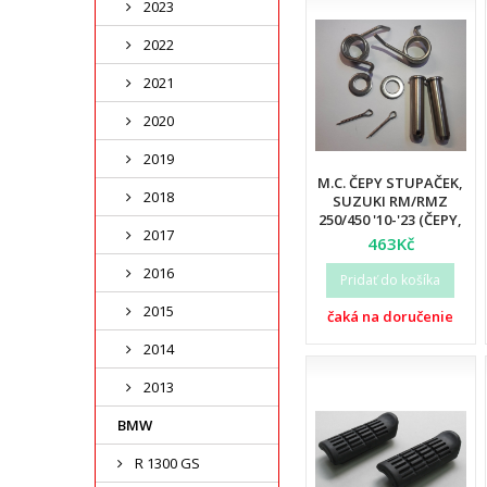
2023
2022
2021
2020
2019
M.C. ČEPY STUPAČEK,
2018
SUZUKI RM/RMZ
250/450 '10-'23 (ČEPY,
2017
PRUŽINY, ZAJIŠTĚNÍ)
463Kč
2016
Pridať do košíka
2015
čaká na doručenie
2014
2013
BMW
R 1300 GS