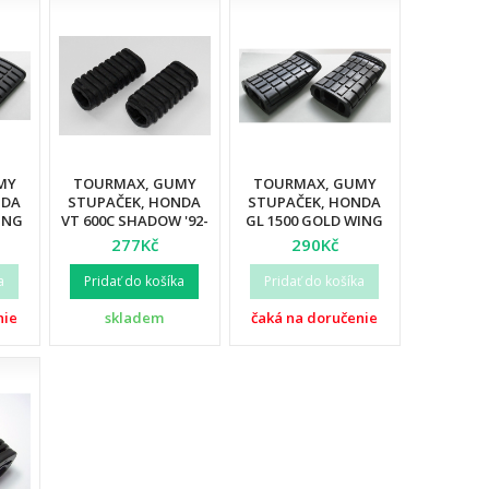
MY
TOURMAX, GUMY
TOURMAX, GUMY
NDA
STUPAČEK, HONDA
STUPAČEK, HONDA
ING
VT 600C SHADOW '92-
GL 1500 GOLD WING
97, VT 750C '01-03, VT
92-00, GL 1500C
277Kč
290Kč
125C '99-06 (2 KS.)
VALKYRIE 97-03 (2 KS.)
a
Pridať do košíka
Pridať do košíka
nie
skladem
čaká na doručenie