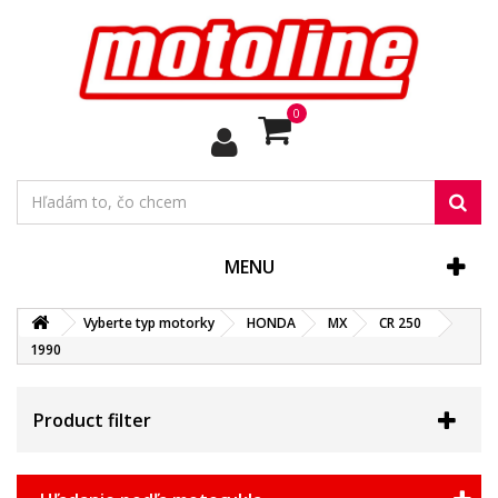
0
MENU
Vyberte typ motorky
HONDA
MX
CR 250
1990
Product filter