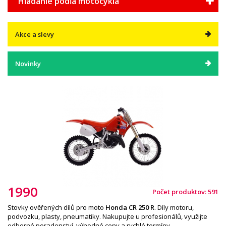
Hľadanie podľa motocykla
Akce a slevy
Novinky
1990
Počet produktov: 591
Stovky ověřených dílů pro moto
Honda CR 250 R
. Díly motoru,
podvozku, plasty, pneumatiky. Nakupujte u profesionálů, využijte
odborné poradenství, výhodné ceny a rychlé termíny