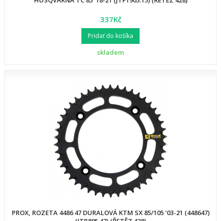
HUSQVARNA TC 85 '18-21 (JTF1905.15) (ŘETĚZ 428)
337Kč
Pridať do košíka
skladem
PROX, ROZETA 4486 47 DURALOVÁ KTM SX 85/105 '03-21 (448647)