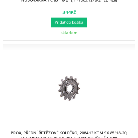
HUSQVARNA TC 85 '18-21 (JTF1905.12) (ŘETĚZ 428)
344Kč
Pridať do košíka
skladem
PROX, PŘEDNÍ ŘETĚZOVÉ KOLEČKO, 2084 13 KTM SX 85 '18-20,