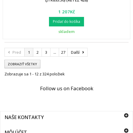
(JTR895.50) (ŘETĚZ 428)
1 207Kč
Pridať do košíka
skladem
Pred
1
2
3
...
27
Další
ZOBRAZIŤ VŠETKY
Zobrazuje sa 1 - 12 z 324 položiek
Follow us on Facebook
NAŠE KONTAKTY
MÔJ ÚČET