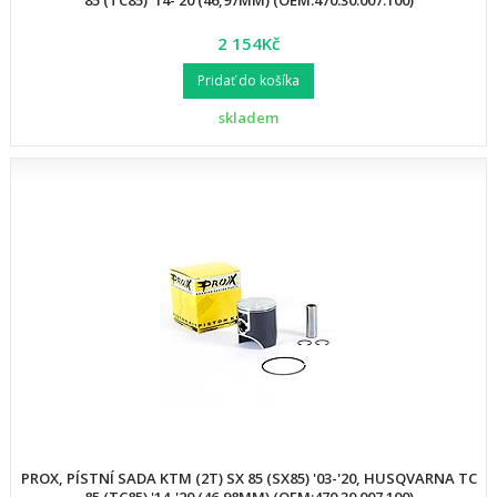
85 (TC85) '14-'20 (46,97MM) (OEM:470.30.007.100)
2 154Kč
Pridať do košíka
skladem
PROX, PÍSTNÍ SADA KTM (2T) SX 85 (SX85) '03-'20, HUSQVARNA TC