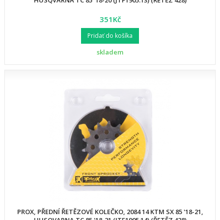
HUSQVARNA TC 85 '18-20 (JTF1905.13) (ŘETĚZ 428)
351Kč
Pridať do košíka
skladem
PROX, PŘEDNÍ ŘETĚZOVÉ KOLEČKO, 2084 14 KTM SX 85 '18-21,