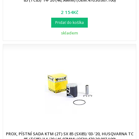
85 (TC85) '14-'20 (46,96MM) (OEM:470.30.007.100)
2 154Kč
Pridať do košíka
skladem
PROX, PÍSTNÍ SADA KTM (2T) SX 85 (SX85) '03-'20, HUSQVARNA TC