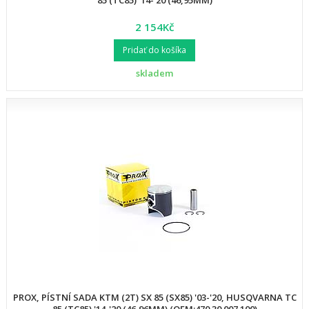
85 (TC85) '14-'20 (46,95MM)
2 154Kč
Pridať do košíka
skladem
PROX, PÍSTNÍ SADA KTM (2T) SX 85 (SX85) '03-'20, HUSQVARNA TC