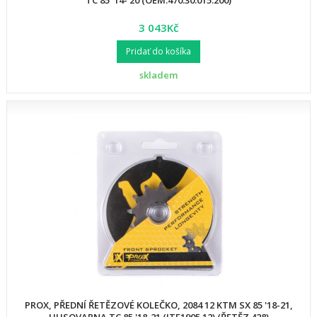
TC 85 '14-'20 (OEM:470.30.015.200)
3 043Kč
Pridať do košíka
skladem
PROX, PŘEDNÍ ŘETĚZOVÉ KOLEČKO, 2084 12 KTM SX 85 '18-21,