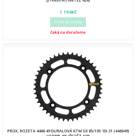
(JTR895.47) (ŘETĚZ 428)
1 194Kč
Pridať do košíka
čaká na doručenie
PROX, ROZETA 4486 49 DURALOVÁ KTM SX 85/105 '03-21 (448649)