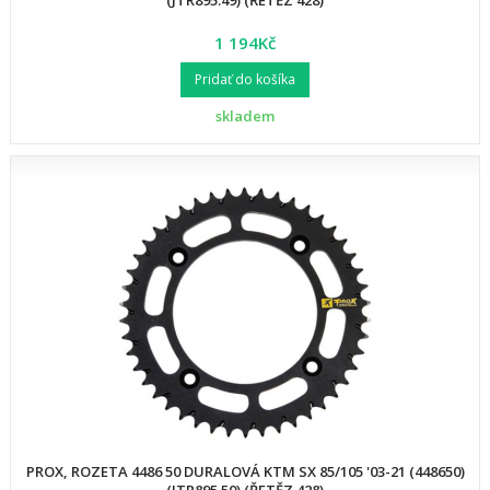
(JTR895.49) (ŘETĚZ 428)
1 194Kč
Pridať do košíka
skladem
PROX, ROZETA 4486 50 DURALOVÁ KTM SX 85/105 '03-21 (448650)