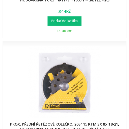
HUSQVARNA TC 85 '18-21 (JTF1905.14) (ŘETĚZ 428)
344Kč
Pridať do košíka
skladem
PROX, PŘEDNÍ ŘETĚZOVÉ KOLEČKO, 2084 15 KTM SX 85 '18-21,