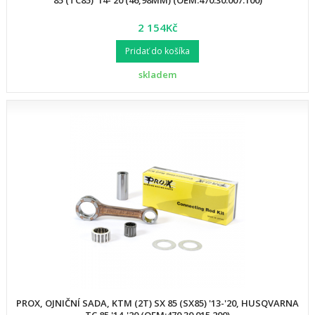
85 (TC85) '14-'20 (46,98MM) (OEM:470.30.007.100)
2 154Kč
Pridať do košíka
skladem
PROX, OJNIČNÍ SADA, KTM (2T) SX 85 (SX85) '13-'20, HUSQVARNA