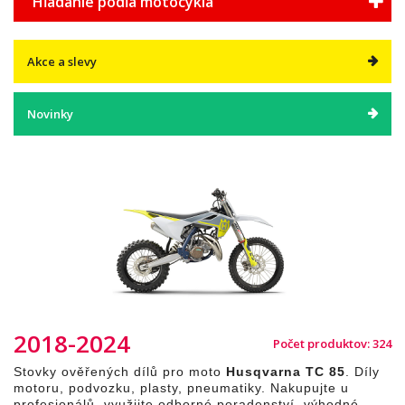
Hľadanie podľa motocykla
Akce a slevy
Novinky
2018-2024
Počet produktov: 324
Stovky ověřených dílů pro moto
Husqvarna TC 85
. Díly
motoru, podvozku, plasty, pneumatiky. Nakupujte u
profesionálů, využijte odborné poradenství, výhodné