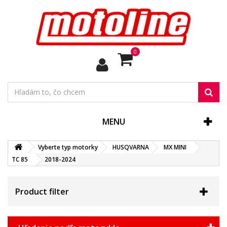
0
MENU
Vyberte typ motorky
HUSQVARNA
MX MINI
TC 85
2018-2024
Product filter