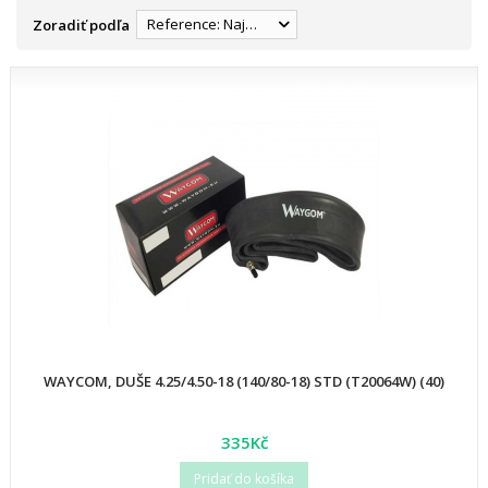
Reference: Najnižšia
Zoradiť podľa
WAYCOM, DUŠE 4.25/4.50-18 (140/80-18) STD (T20064W) (40)
335Kč
Pridať do košíka