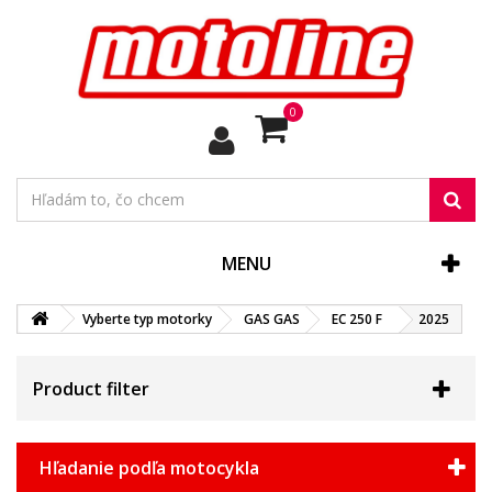
0
MENU
Vyberte typ motorky
GAS GAS
EC 250 F
2025
Product filter
Hľadanie podľa motocykla