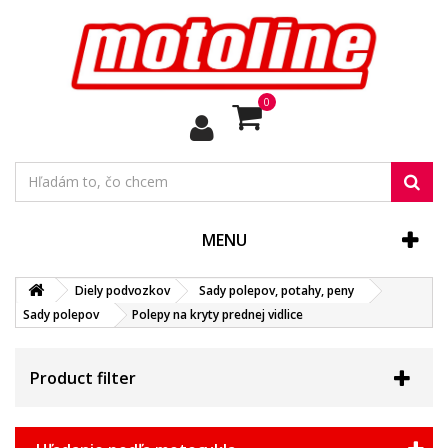
0
MENU
Diely podvozkov
Sady polepov, potahy, peny
Sady polepov
Polepy na kryty prednej vidlice
Product filter