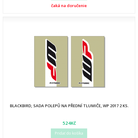
čaká na doručenie
BLACKBIRD, SADA POLEPŮ NA PŘEDNÍ TLUMIČE, WP 2017 2 KS.
524Kč
Pridať do košíka