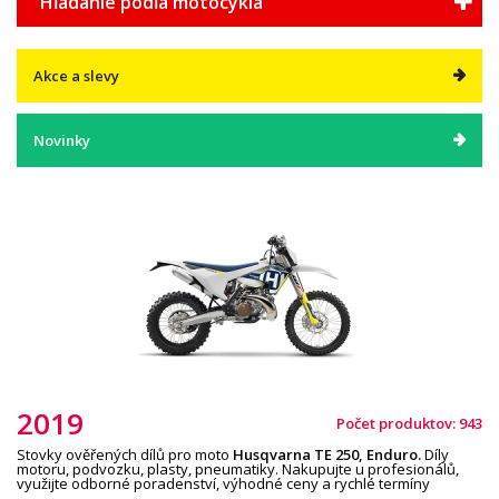
Hľadanie podľa motocykla
Akce a slevy
Novinky
2019
Počet produktov: 943
Stovky ověřených dílů pro moto
Husqvarna TE
2
5
0
,
Enduro
.
Díly
motoru, podvozku, plasty, pneumatiky. Nakupujte u profesionálů,
využijte odborné poradenství, výhodné ceny a rychlé termíny