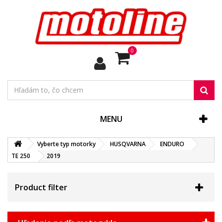
0
MENU
Vyberte typ motorky
HUSQVARNA
ENDURO
TE 250
2019
Product filter