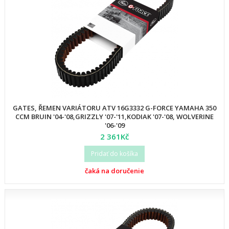
GATES, ŘEMEN VARIÁTORU ATV 16G3332 G-FORCE YAMAHA 350
CCM BRUIN '04-'08,GRIZZLY '07-'11,KODIAK '07-'08, WOLVERINE
'06-'09
2 361Kč
Pridať do košíka
čaká na doručenie