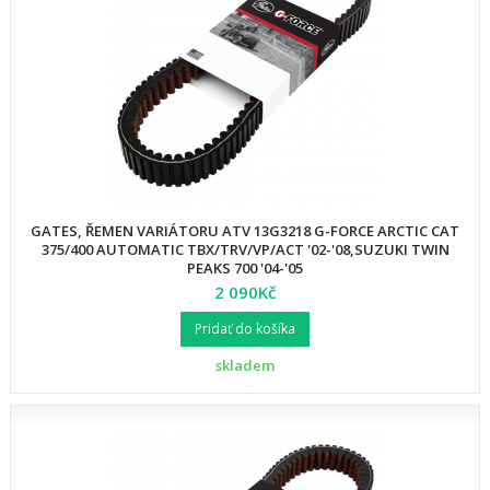
GATES, ŘEMEN VARIÁTORU ATV 13G3218 G-FORCE ARCTIC CAT
375/400 AUTOMATIC TBX/TRV/VP/ACT '02-'08,SUZUKI TWIN
PEAKS 700 '04-'05
2 090Kč
Pridať do košíka
skladem