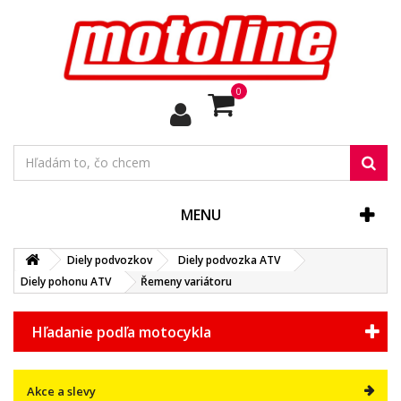
0
MENU
Diely podvozkov
Diely podvozka ATV
Diely pohonu ATV
Řemeny variátoru
Hľadanie podľa motocykla
Akce a slevy