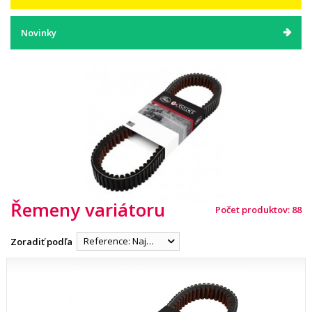
Novinky
Řemeny variátoru
Počet produktov: 88
Reference: Najnižšia
Zoradiť podľa