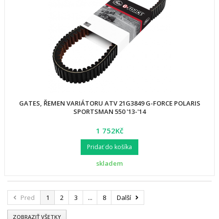
GATES, ŘEMEN VARIÁTORU ATV 21G3849 G-FORCE POLARIS
SPORTSMAN 550 '13-'14
1 752Kč
Pridať do košíka
skladem
Pred
1
2
3
...
8
Další
ZOBRAZIŤ VŠETKY