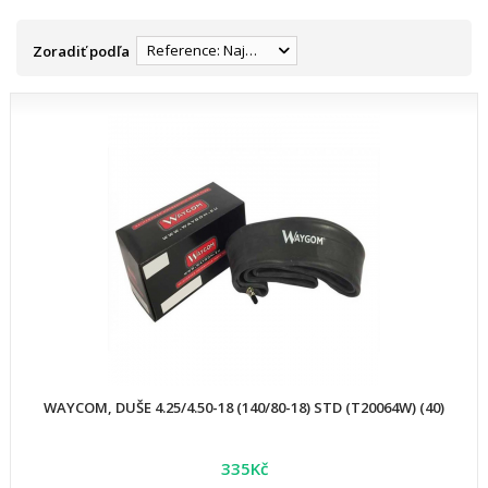
Reference: Najnižšia
Zoradiť podľa
WAYCOM, DUŠE 4.25/4.50-18 (140/80-18) STD (T20064W) (40)
335Kč