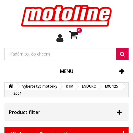
0
MENU
Vyberte typ motorky
KTM
ENDURO
EXC 125
2001
Product filter