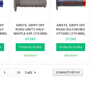
OFF
ARIETE, GRIPY OFF
ARIETE, GRIPY OFF
LF-
ROAD UNITY HALF-
ROAD VULCAN BEZ
 MM)
WAFFLE ASP (115 MM)
OTVORU (115 MM),
ODRÁ
BEZ OTVORU, ŠEDÁ
BARVA
472Kč
572Kč
BARVA (12)
ŠEDÁ/ORANŽOVÁ (12)
a
Pridať do košíka
Pridať do košíka
skladem
skladem
3
...
53
Další
ZOBRAZIŤ VŠETKY