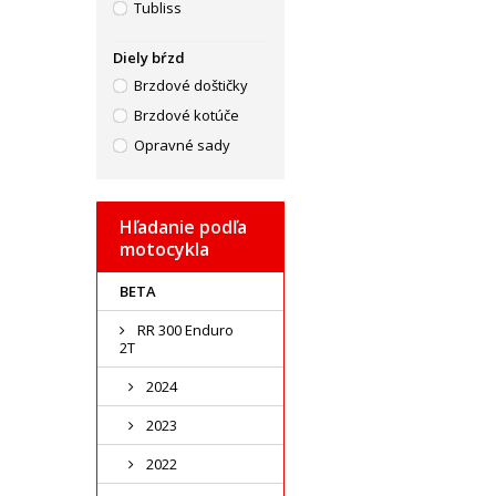
Tubliss
Diely bŕzd
Brzdové doštičky
Brzdové kotúče
Opravné sady
Hľadanie podľa
motocykla
BETA
RR 300 Enduro
2T
2024
2023
2022