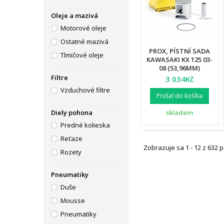
Oleje a mazivá
Motorové oleje
Ostatné mazivá
PROX, PÍSTNÍ SADA
Tlmičové oleje
KAWASAKI KX 125 03-
08 (53,96MM)
Filtre
3 034Kč
Vzduchové filtre
Pridať do košíka
skladem
Diely pohona
Predné kolieska
Reťaze
Zobrazuje sa 1 - 12 z 632 
Rozety
Pneumatiky
Duše
Mousse
Pneumatiky