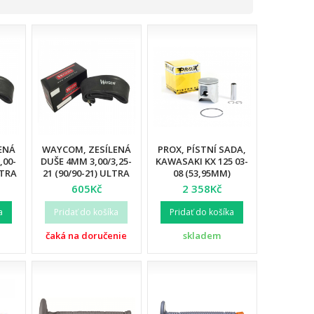
ENÁ
WAYCOM, ZESÍLENÁ
PROX, PÍSTNÍ SADA,
,00-
DUŠE 4MM 3,00/3,25-
KAWASAKI KX 125 03-
LTRA
21 (90/90-21) ULTRA
08 (53,95MM)
2)
REINFORCED (12)
605Kč
2 358Kč
a
Pridať do košíka
Pridať do košíka
čaká na doručenie
skladem