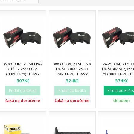
WAYCOM, ZESÍLENÁ
WAYCOM, ZESÍLENÁ
WAYCOM, ZESÍL
DUŠE 2.75/3.00-21
DUŠE 3.00/3.25-21
DUŠE 4MM 2,75/3
(80/100-21) HEAVY
(90/90-21) HEAVY
21 (80/100-21) U
DUTY (T20076W) (12)
DUTY (T20075W) (12)
REINFORCED (1
507Kč
524Kč
574Kč
Pridať do košíka
Pridať do košíka
Pridať do košík
čaká na doručenie
čaká na doručenie
skladem