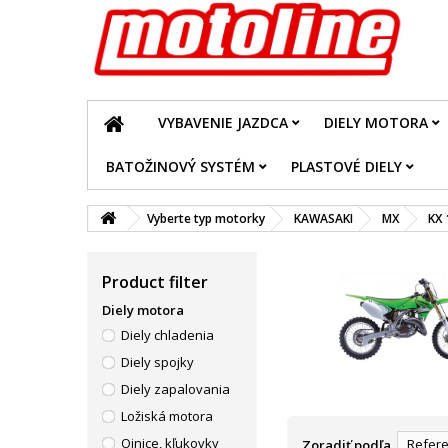
VYBAVENIE JAZDCA
DIELY MOTORA
BATOŽINOVÝ SYSTÉM
PLASTOVÉ DIELY
Vyberte typ motorky
KAWASAKI
MX
KX 
Product filter
Diely motora
Diely chladenia
Diely spojky
Diely zapalovania
Ložiská motora
Ojnice, kľukovky
Refere
Zoradiť podľa