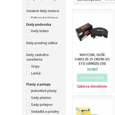
Ostatné diely motora
Palivová sústava
Diely podvozka
Piestné sady, válce
Diely kolies
Tesnenia motora
Výfuky
Diely prednej vidlice
WAYCOM, DUŠE
Diely zadného
3.00/3.25-21 (90/90-21)
zavešenia
STD (009025) (50)
Gripy
304Kč
Lanká
Pridať do košíka
Páčky
Plasty a polepy
čaká na doručenie
Riadidlá
Jednotlivé plasty
Sady plastov
Sady polepov
Sedadlá a poťahy