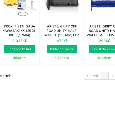
PROX, PÍSTNÍ SADA
ARIETE, GRIPY OFF
ARIETE, GRIPY 
KAWASAKI KX 125 03-
ROAD UNITY HALF-
ROAD UNITY HA
08 (53,97MM)
WAFFLE (115 MM) BEZ
WAFFLE ASP (115
OTVORU, ČERNÁ
BEZ OTVORU, M
3 043Kč
472Kč
290Kč
BARVA (12)
BARVA (12)
Pridať do košíka
Pridať do košíka
Pridať do košík
skladem
skladem
skladem
položiek
Pred
1
2