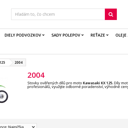
DIELY PODVOZKOV
SADY POLEPOV
REŤAZE
OLEJE
125
2004
2004
Stovky ověřených dílů pro moto
Kawasaki KX
125
.
Díly mot
profesionálů, využijte odborné poradenství, výhodné ceny
nce: Najnižšia