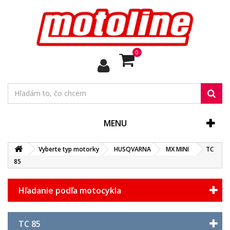
0
MENU
Vyberte typ motorky
HUSQVARNA
MX MINI
TC
85
Hľadanie podľa motocykla
TC 85