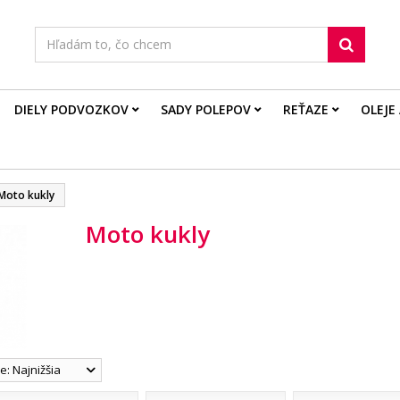
DIELY PODVOZKOV
SADY POLEPOV
REŤAZE
OLEJE
Moto kukly
Moto kukly
: Najnižšia