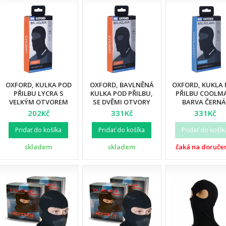
OXFORD, KULKA POD
OXFORD, BAVLNĚNÁ
OXFORD, KUKLA
PŘILBU LYCRA S
KULKA POD PŘILBU,
PŘILBU COOLM
VELKÝM OTVOREM
SE DVĚMI OTVORY
BARVA ČERNÁ
PRO OČI, VELIKOST
PRO OČI (PŮVODNÍ
VELIKOST UN
202Kč
331Kč
331Kč
UNI
KÓD: OF566)
(PŮVODNÍ KÓD
OF467)
Pridať do košíka
Pridať do košíka
Pridať do košík
skladem
skladem
čaká na doruče