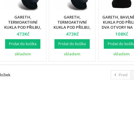
GARETH,
GARETH,
GARETH, BAVLN
TERMOAKTIVNÍ
TERMOAKTIVNÍ
KUKLA POD PŘIL
KUKLA POD PŘILBU,
KUKLA POD PŘILBU,
DVA OTVORY NA 
BARVA ČERNÁ,
BARVA ČERNÁ,
VELIKOST UN
473Kč
473Kč
108Kč
VELIKOST S
VELIKOST XL
Pridať do košíka
Pridať do košíka
Pridať do košík
skladem
skladem
skladem
ložiek
Pred