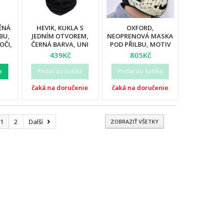
ĚNÁ
HEVIK, KUKLA S
OXFORD,
BU,
JEDNÍM OTVOREM,
NEOPRENOVÁ MASKA
OČI,
ČERNÁ BARVA, UNI
POD PŘILBU, MOTIV
I
VELIKOST
LEBKA
439Kč
805Kč
a
Pridať do košíka
Pridať do košíka
čaká na doručenie
čaká na doručenie
1
2
Další
ZOBRAZIŤ VŠETKY