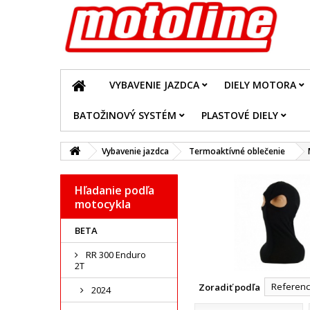
VYBAVENIE JAZDCA
DIELY MOTORA
BATOŽINOVÝ SYSTÉM
PLASTOVÉ DIELY
Vybavenie jazdca
Termoaktívné oblečenie
Hľadanie podľa
motocykla
BETA
RR 300 Enduro
2T
Reference
Zoradiť podľa
2024