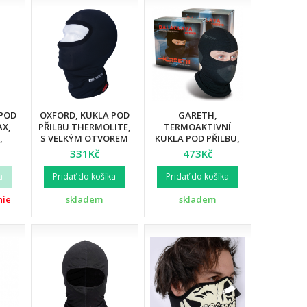
 POD
OXFORD, KUKLA POD
GARETH,
AX,
PŘILBU THERMOLITE,
TERMOAKTIVNÍ
,
S VELKÝM OTVOREM
KUKLA POD PŘILBU,
I
PRO OČI, BARVA
BARVA ČERNÁ,
331Kč
473Kč
:
ČERNÁ
VELIKOST L
a
Pridať do košíka
Pridať do košíka
nie
skladem
skladem