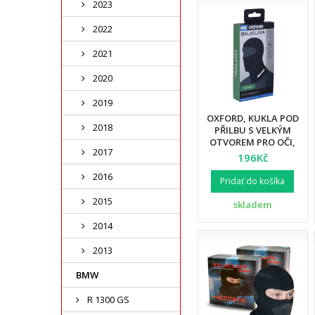
2023
2022
2021
2020
2019
OXFORD, KUKLA POD
2018
PŘILBU S VELKÝM
OTVOREM PRO OČI,
2017
BARVA ČERNÁ,
196Kč
VELIKOST UNI
2016
(PŮVODNÍ KÓD:
Pridať do košíka
OF466)
2015
skladem
2014
2013
BMW
R 1300 GS