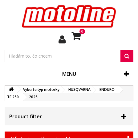
0
MENU
Vyberte typ motorky
HUSQVARNA
ENDURO
TE 250
2025
Product filter