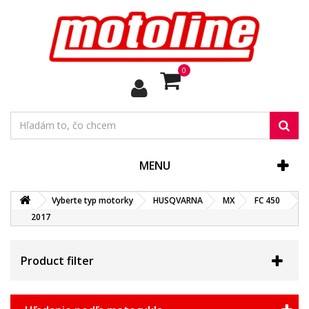
0
MENU
Vyberte typ motorky
HUSQVARNA
MX
FC 450
2017
Product filter