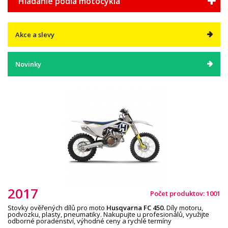
Hľadanie podľa motocykla
Akce a slevy
Novinky
2017
Počet produktov: 1001
Stovky ověřených dílů pro moto
Husqvarna
F
C
4
5
0
.
Díly motoru,
podvozku, plasty, pneumatiky. Nakupujte u profesionálů, využijte
odborné poradenství, výhodné ceny a rychlé termíny