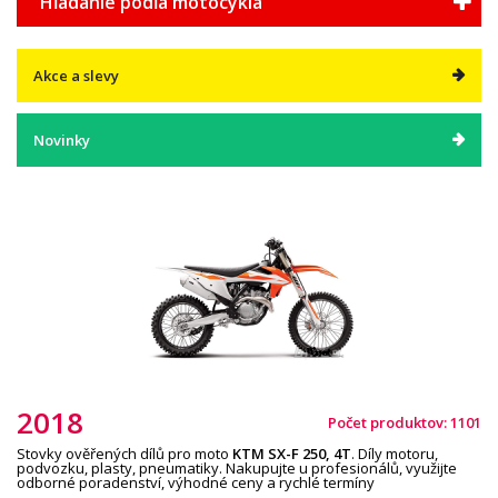
Hľadanie podľa motocykla
Akce a slevy
Novinky
2018
Počet produktov: 1101
Stovky ověřených dílů pro moto
KTM
SX-
F
2
5
0,
4T
. Díly motoru,
podvozku, plasty, pneumatiky. Nakupujte u profesionálů, využijte
odborné poradenství, výhodné ceny a rychlé termíny