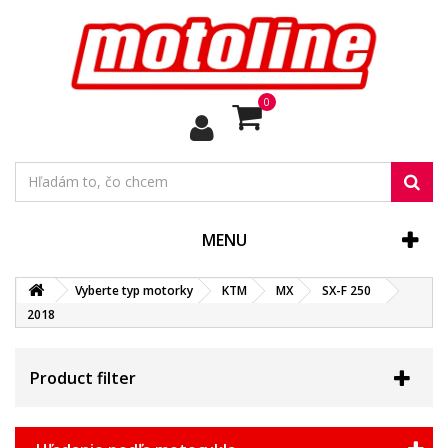
0
MENU
Vyberte typ motorky
KTM
MX
SX-F 250
2018
Product filter