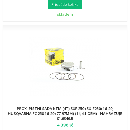
Pridať do košíka
skladem
PROX, PÍSTNÍ SADA KTM (4T) SXF 250 (SX-F250) 16-20,
HUSQVARNA FC 250 16-20 (77,97MM) (14,4:1 OEM) - NAHRAZUJE
01.6346.B
4 396Kč