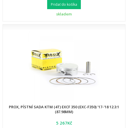
Pridať do košíka
skladem
PROX, PÍSTNÍ SADA KTM (4T) EXCF 350 (EXC-F350) '17-'18 12.3:1
(87.98MM)
5 267Kč