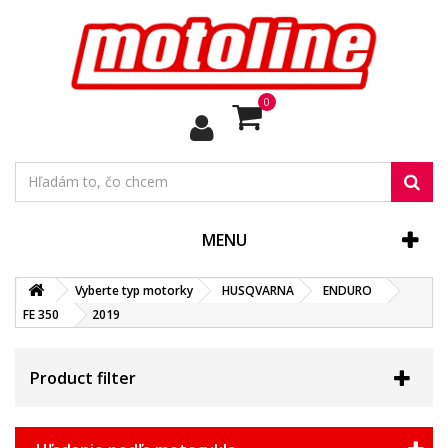
0
MENU
Vyberte typ motorky
HUSQVARNA
ENDURO
FE 350
2019
Product filter