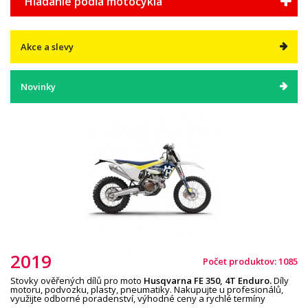
Hľadanie podľa motocykla
Akce a slevy
Novinky
2019
Počet produktov: 1085
Stovky ověřených dílů pro moto
Husqvarna
F
E
35
0
,
4T
Enduro
.
Díly
motoru, podvozku, plasty, pneumatiky. Nakupujte u profesionálů,
využijte odborné poradenství, výhodné ceny a rychlé termíny