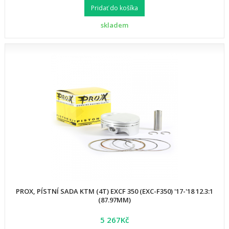
Pridať do košíka
skladem
PROX, PÍSTNÍ SADA KTM (4T) EXCF 350 (EXC-F350) '17-'18 12.3:1
(87.97MM)
5 267Kč