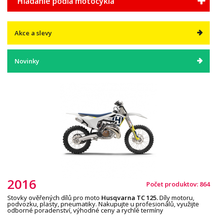
Hľadanie podľa motocykla
Akce a slevy
Novinky
2016
Počet produktov: 864
Stovky ověřených dílů pro moto
Husqvarna
TC 125
.
Díly motoru,
podvozku, plasty, pneumatiky. Nakupujte u profesionálů, využijte
odborné poradenství, výhodné ceny a rychlé termíny