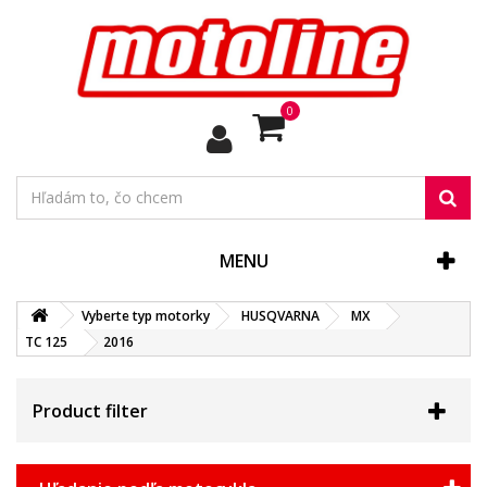
0
MENU
Vyberte typ motorky
HUSQVARNA
MX
TC 125
2016
Product filter