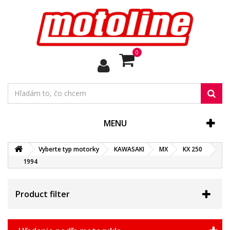
0
MENU
Vyberte typ motorky
KAWASAKI
MX
KX 250
1994
Product filter