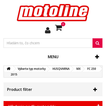
0
MENU
Vyberte typ motorky
HUSQVARNA
MX
FC 250
2015
Product filter