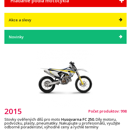
Hľadanie podľa motocykla
Akce a slevy
Novinky
2015
Počet produktov: 998
Stovky ověřených dílů pro moto
Husqvarna
F
C 25
0
.
Díly motoru,
podvozku, plasty, pneumatiky. Nakupujte u profesionálů, využijte
odborné poradenství, výhodné ceny a rychlé termíny