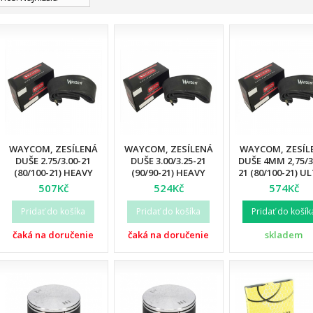
WAYCOM, ZESÍLENÁ
WAYCOM, ZESÍLENÁ
WAYCOM, ZESÍL
DUŠE 2.75/3.00-21
DUŠE 3.00/3.25-21
DUŠE 4MM 2,75/3
(80/100-21) HEAVY
(90/90-21) HEAVY
21 (80/100-21) U
DUTY (T20076W) (12)
DUTY (T20075W) (12)
REINFORCED (1
507Kč
524Kč
574Kč
Pridať do košíka
Pridať do košíka
Pridať do košík
čaká na doručenie
čaká na doručenie
skladem