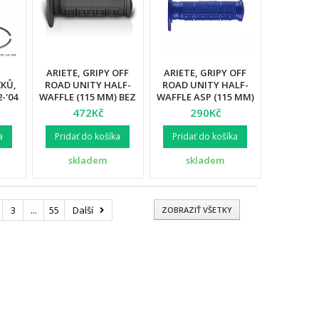
ARIETE, GRIPY OFF
ARIETE, GRIPY OFF
ŽKŮ,
ROAD UNITY HALF-
ROAD UNITY HALF-
-'04
WAFFLE (115 MM) BEZ
WAFFLE ASP (115 MM)
OTVORU, ČERNÁ
BEZ OTVORU, MODRÁ
472Kč
290Kč
BARVA (12)
BARVA (12)
a
Pridať do košíka
Pridať do košíka
skladem
skladem
3
...
55
Další
ZOBRAZIŤ VŠETKY