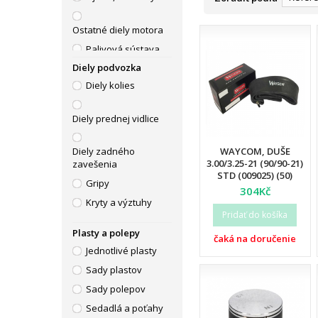
Ostatné diely motora
Palivová sústava
Diely podvozka
Piestné sady, válce
Diely kolies
Tesnenia motora
Výfuky
Diely prednej vidlice
WAYCOM, DUŠE
Diely zadného
3.00/3.25-21 (90/90-21)
zavešenia
STD (009025) (50)
Gripy
304Kč
Kryty a výztuhy
Pridať do košíka
Lanká
Plasty a polepy
čaká na doručenie
Páčky
Jednotlivé plasty
Riadidlá
Sady plastov
Sady polepov
Sedadlá a poťahy