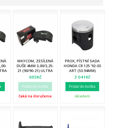
ENÁ
WAYCOM, ZESÍLENÁ
PROX, PÍSTNÍ SADA
,00-
DUŠE 4MM 3,00/3,25-
HONDA CR 125 '92-03
LTRA
21 (90/90-21) ULTRA
ART (53.94MM)
2)
REINFORCED (12)
605Kč
3 041Kč
a
Pridať do košíka
Pridať do košíka
čaká na doručenie
skladem