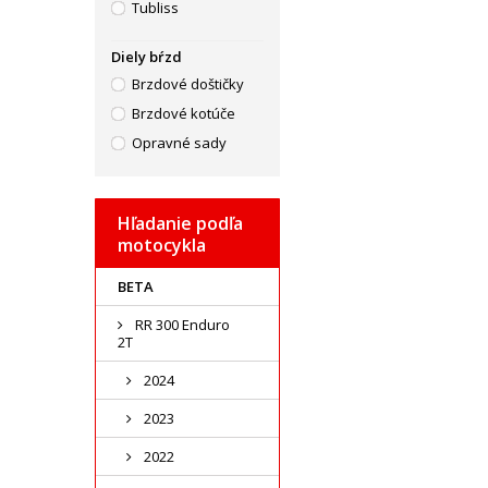
Tubliss
Diely bŕzd
Brzdové doštičky
Brzdové kotúče
Opravné sady
Hľadanie podľa
motocykla
BETA
RR 300 Enduro
2T
2024
2023
2022