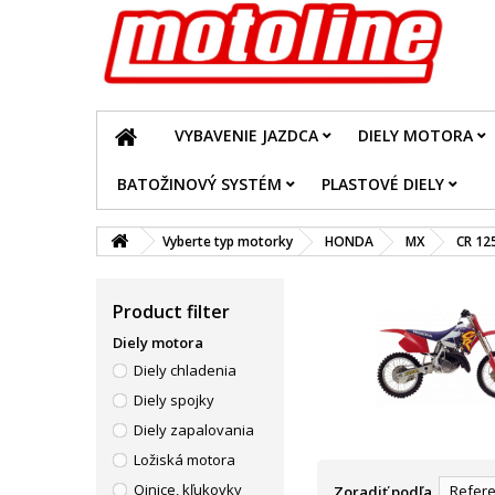
VYBAVENIE JAZDCA
DIELY MOTORA
BATOŽINOVÝ SYSTÉM
PLASTOVÉ DIELY
Vyberte typ motorky
HONDA
MX
CR 12
Product filter
Diely motora
Diely chladenia
Diely spojky
Diely zapalovania
Ložiská motora
Ojnice, kľukovky
Refere
Zoradiť podľa