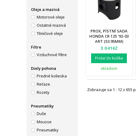
Oleje a mazivá
Motorové oleje
Ostatné mazivá
PROX, PÍSTNÍ SADA
Tlmičové oleje
HONDA CR 125 '92-03
ART (53.95MM)
Filtre
3 041Kč
Vzduchové filtre
Pridať do košíka
skladem
Diely pohona
Predné kolieska
Reťaze
Zobrazuje sa 1 - 12 z 655 
Rozety
Pneumatiky
Duše
Mousse
Pneumatiky