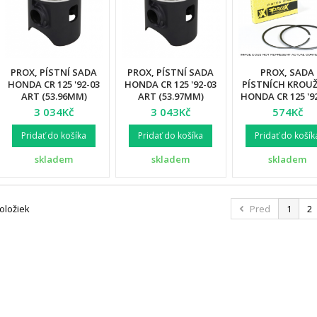
PROX, PÍSTNÍ SADA
PROX, PÍSTNÍ SADA
PROX, SADA
HONDA CR 125 '92-03
HONDA CR 125 '92-03
PÍSTNÍCH KROU
ART (53.96MM)
ART (53.97MM)
HONDA CR 125 '92
(54.00MM)
3 034Kč
3 043Kč
574Kč
Pridať do košíka
Pridať do košíka
Pridať do košík
skladem
skladem
skladem
položiek
Pred
1
2