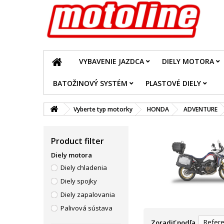
VYBAVENIE JAZDCA
DIELY MOTORA
BATOŽINOVÝ SYSTÉM
PLASTOVÉ DIELY
Vyberte typ motorky
HONDA
ADVENTURE
Product filter
Diely motora
Diely chladenia
Diely spojky
Diely zapalovania
Palivová sústava
Refere
Zoradiť podľa