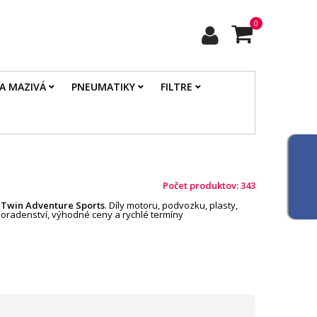
0
 A MAZIVÁ
PNEUMATIKY
FILTRE
Počet produktov: 343
a Twin
Adventure Sports
. Díly motoru, podvozku, plasty,
poradenství, výhodné ceny a rychlé termíny