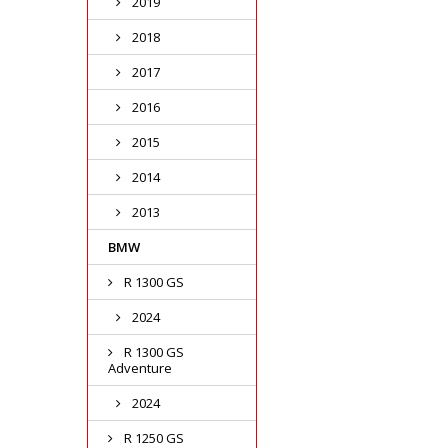
2019
2018
2017
2016
2015
2014
2013
BMW
R 1300 GS
2024
R 1300 GS
Adventure
2024
R 1250 GS