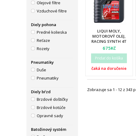
Olejové filtre
Vzduchové filtre
Diely pohona
LIQUI MOLY,
Predné kolieska
MOTOROVÝ OLEJ,
Reťaze
RACING SYNTH 4T
10W60 1L
675Kč
Rozety
Pridať do košíka
Pneumatiky
čaká na doručenie
Duše
Pneumatiky
Zobrazuje sa 1 - 12 z 343 
Diely bŕzd
Brzdové doštičky
Brzdové kotúče
Opravné sady
Batožinový systém