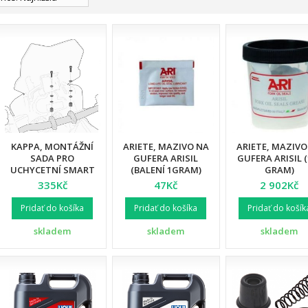
KAPPA, MONTÁŽNÍ
ARIETE, MAZIVO NA
ARIETE, MAZIVO
SADA PRO
GUFERA ARISIL
GUFERA ARISIL (
UCHYCETNÍ SMART
(BALENÍ 1GRAM)
GRAM)
BAR, DUCATI /
335Kč
47Kč
2 902Kč
HONDA / KAWASAKI /
BENELLI / KAWASAKI /
Pridať do košíka
Pridať do košíka
Pridať do košík
SUZUKI
skladem
skladem
skladem