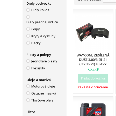
Diely podvozka
Diely kolies
Diely prednej vidlice
Gripy
Kryty a výztuhy
Páčky
Plasty a polepy
WAYCOM, ZESÍLENÁ
DUŠE 3.00/3.25-21
Jednotlivé plasty
(90/90-21) HEAVY
Plexištíty
DUTY (T20075W) (12)
524Kč
Pridať do košíka
Oleje a mazivá
Motorové oleje
čaká na doručenie
Ostatné mazivá
Tlmičové oleje
Filtre