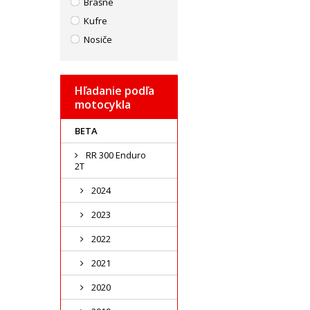
Brašne
Kufre
Nosiče
Hľadanie podľa
motocykla
BETA
RR 300 Enduro
2T
2024
2023
2022
2021
2020