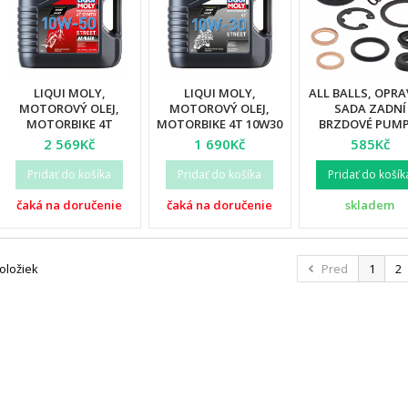
LIQUI MOLY,
LIQUI MOLY,
ALL BALLS, OPR
MOTOROVÝ OLEJ,
MOTOROVÝ OLEJ,
SADA ZADNÍ
MOTORBIKE 4T
MOTORBIKE 4T 10W30
BRZDOVÉ PUMP
SYNTH 10W50 RACE
STREET 4L
HONDA / YAMAH
2 569Kč
1 690Kč
585Kč
4L
KAWASAKI / SUZ
Pridať do košíka
Pridať do košíka
Pridať do košík
čaká na doručenie
čaká na doručenie
skladem
položiek
Pred
1
2