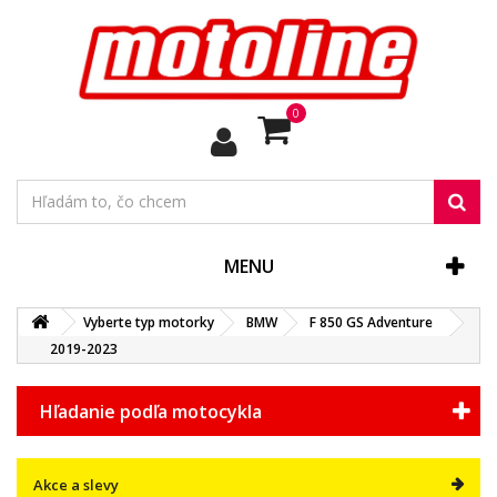
0
MENU
Vyberte typ motorky
BMW
F 850 GS Adventure
2019-2023
Hľadanie podľa motocykla
Akce a slevy