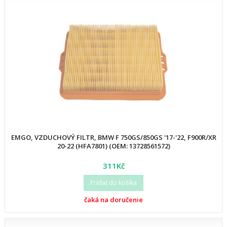
EMGO, VZDUCHOVÝ FILTR, BMW F 750GS/850GS '17-'22, F900R/XR
20-22 (HFA7801) (OEM: 13728561572)
311Kč
Pridať do košíka
čaká na doručenie