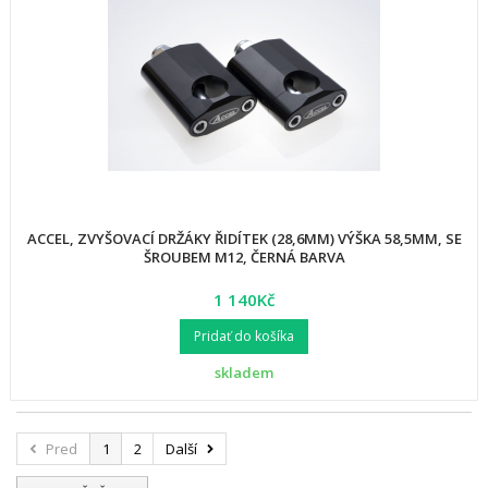
ACCEL, ZVYŠOVACÍ DRŽÁKY ŘIDÍTEK (28,6MM) VÝŠKA 58,5MM, SE
ŠROUBEM M12, ČERNÁ BARVA
1 140Kč
Pridať do košíka
skladem
Pred
1
2
Další