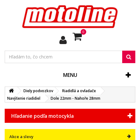
0
MENU
Diely podvozkov
Riadidlá a ovladače
Navýšenie riadidiel
Dole 22mm - Nahoře 28mm
Hľadanie podľa motocykla
Akce a slevy