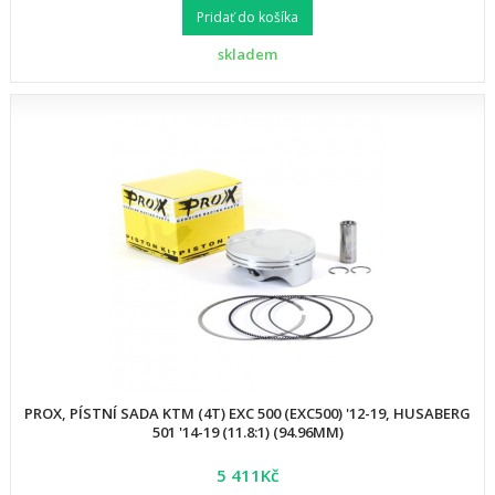
Pridať do košíka
skladem
PROX, PÍSTNÍ SADA KTM (4T) EXC 500 (EXC500) '12-19, HUSABERG
501 '14-19 (11.8:1) (94.96MM)
5 411Kč