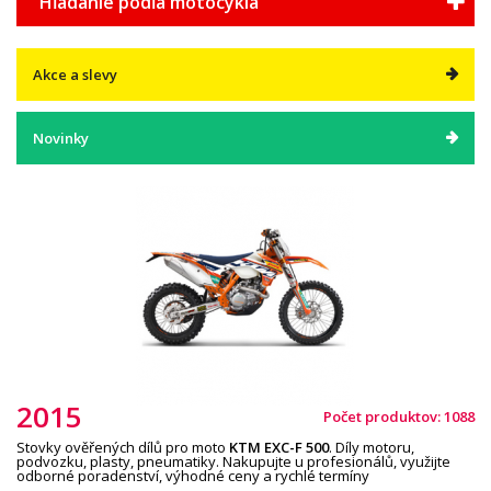
Hľadanie podľa motocykla
Akce a slevy
Novinky
2015
Počet produktov: 1088
Stovky ověřených dílů pro moto
KTM EXC-
F
5
0
0
. Díly motoru,
podvozku, plasty, pneumatiky. Nakupujte u profesionálů, využijte
odborné poradenství, výhodné ceny a rychlé termíny