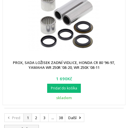
PROX, SADA LOŽISEK ZADNÍ VIDLICE, HONDA CR 80 '96-97,
YAMAHA WR 250R '08-20, WR 250X '08-11
1 690Kč
Pridať do košíka
skladem
Pred
1
2
3
...
38
Další