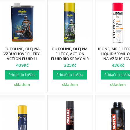
PUTOLINE, OLEJ NA
PUTOLINE, OLEJ NA
IPONE, AIR FILTE
VZDUCHOVÉ FILTRY,
FILTRY, ACTION
LIQUID 500ML O
ACTION FLUID 1L
FLUID BIO SPRAY AIR
NA VZDUCHO
FILTER OIL 600ML
FILTRY (CARELIN
439Kč
325Kč
436Kč
(AKC)
NAHRAZUJE IP530 
Pridať do košíka
Pridať do košíka
Pridať do košík
skladem
skladem
skladem