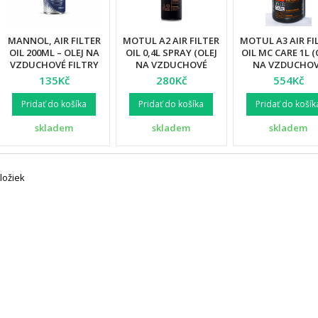
MANNOL, AIR FILTER
MOTUL A2 AIR FILTER
MOTUL A3 AIR FI
OIL 200ML – OLEJ NA
OIL 0,4L SPRAY (OLEJ
OIL MC CARE 1L (
VZDUCHOVÉ FILTRY
NA VZDUCHOVÉ
NA VZDUCHO
VE SPREJI (9964) (24)
FILTRY)
FILTRY)
135Kč
280Kč
554Kč
Pridať do košíka
Pridať do košíka
Pridať do košík
skladem
skladem
skladem
ložiek