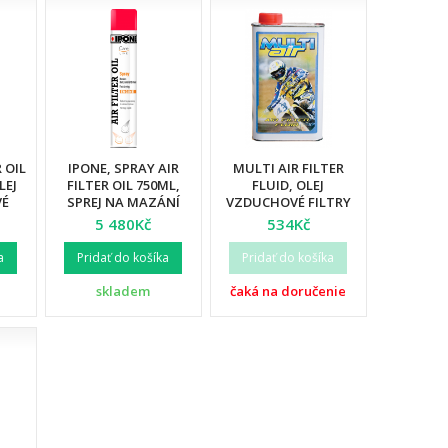
R OIL
IPONE, SPRAY AIR
MULTI AIR FILTER
LEJ
FILTER OIL 750ML,
FLUID, OLEJ
VÉ
SPREJ NA MAZÁNÍ
VZDUCHOVÉ FILTRY
E) -
VZDUCHOVÉHO
1L (AKC) (12)
5 480Kč
534Kč
(12)
FILTRU (CARELINE)
(12)
a
Pridať do košíka
Pridať do košíka
skladem
čaká na doručenie