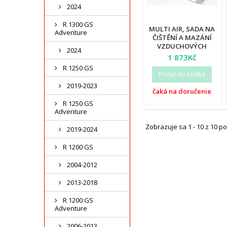
2024
R 1300 GS
MULTI AIR, SADA NA
Adventure
ČIŠTĚNÍ A MAZÁNÍ
VZDUCHOVÝCH
2024
FILTRŮ (AKC)
1 873Kč
R 1250 GS
Pridať do košíka
2019-2023
čaká na doručenie
R 1250 GS
Adventure
Zobrazuje sa 1 - 10 z 10 po
2019-2024
R 1200 GS
2004-2012
2013-2018
R 1200 GS
Adventure
2006-2013