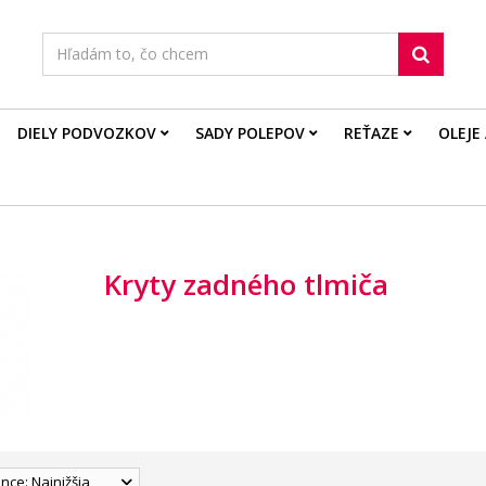
DIELY PODVOZKOV
SADY POLEPOV
REŤAZE
OLEJE
Kryty zadného tlmiča
nce: Najnižšia