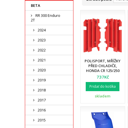
BETA
RR 300 Enduro
2T
2024
2023
2022
2021
POLISPORT, MŘÍŽKY
PŘED CHLADIČE,
2020
HONDA CR 125/250
'00-'04, CRF 450R `03-
737Kč
2019
04 ČERVENÁ BARVA
Pridať do košíka
2018
skladem
2017
2016
2015