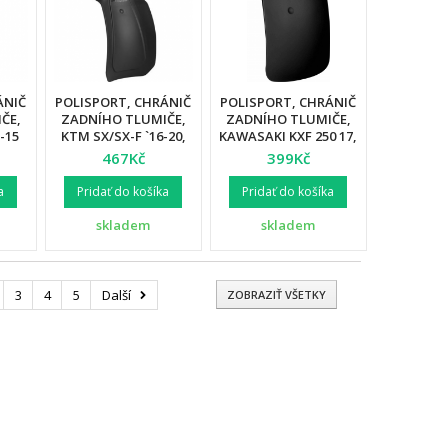
ÁNIČ
POLISPORT, CHRÁNIČ
POLISPORT, CHRÁNIČ
ČE,
ZADNÍHO TLUMIČE,
ZADNÍHO TLUMIČE,
-15
KTM SX/SX-F `16-20,
KAWASAKI KXF 250 17,
6,
EXC/EXC-F `17-20,
KXF 450 16-18 ČERNÁ
467Kč
399Kč
/FC
HUSQVARNA TC/FC
BARVA
16
`16-20, TX/FX `17-20,
a
Pridať do košíka
Pridať do košíka
A
TE/FE `16-20 K
skladem
skladem
3
4
5
Další
ZOBRAZIŤ VŠETKY