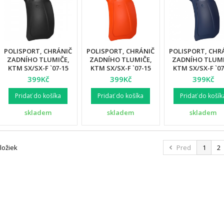
POLISPORT, CHRÁNIČ
POLISPORT, CHRÁNIČ
POLISPORT, CHR
ZADNÍHO TLUMIČE,
ZADNÍHO TLUMIČE,
ZADNÍHO TLUMI
KTM SX/SX-F `07-15
KTM SX/SX-F `07-15
KTM SX/SX-F `07
EXC/EXC-F `08-16,
EXC/EXC-F `08-16,
EXC/EXC-F `08-1
399Kč
399Kč
399Kč
HUSVQARNA TC/FC
HUSVQARNA TC/FC
HUSVQARNA TC
`14-15, FE `14-16
`14-15, FE `14-16
`14-15, FE `14-
Pridať do košíka
Pridať do košíka
Pridať do košík
ČERNÁ BARVA
ORANŽOVÁ BARVA
MODRÁ BARV
skladem
skladem
skladem
ložiek
Pred
1
2