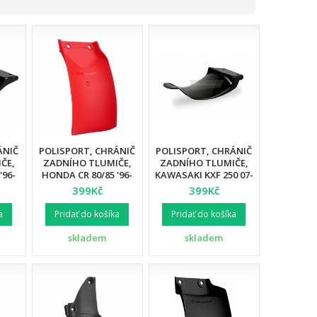
ÁNIČ
POLISPORT, CHRÁNIČ
POLISPORT, CHRÁNIČ
ČE,
ZADNÍHO TLUMIČE,
ZADNÍHO TLUMIČE,
'96-
HONDA CR 80/85 '96-
KAWASAKI KXF 250 07-
7 CR
'07 CR 125R '93-07 CR
16, KXF 450 07-15
399Kč
399Kč
 450R
250R '92-'07, CRF 450R
ČERNÁ BARVA
ARVA
'02-'08, ČERVENÁ
a
Pridať do košíka
Pridať do košíka
BARVA
skladem
skladem