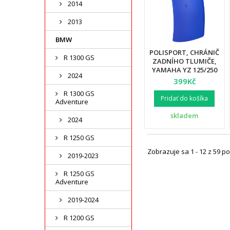
2014
2013
BMW
POLISPORT, CHRÁNIČ
R 1300 GS
ZADNÍHO TLUMIČE,
YAMAHA YZ 125/250
2024
`04-20,YZ450 F `03-09,
399Kč
YZ450 F `18-20 WR450F
R 1300 GS
03 - 20 MODRÁ BARVA
Pridať do košíka
Adventure
skladem
2024
R 1250 GS
Zobrazuje sa 1 - 12 z 59 po
2019-2023
R 1250 GS
Adventure
2019-2024
R 1200 GS