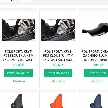
POLISPORT, KRYT
POLISPORT, KRYT
POLISPORT, CHR
PDS KLOUBKU, KTM
PDS KLOUBKU, KTM
ZADNÍHO TLUMI
EXC/EXC-F/XC-F/XCF-
EXC/EXC-F/XC-F/XCF-
HONDA CR 80/85 
W '17-'23 ČERNÁ
W '17-'23, ORANŽOVÁ
'07 CR 125R '93-0
534Kč
534Kč
399Kč
BARVA
BARVA
250R '92-'07, CRF
'02-'08, ČERNÁ B
Pridať do košíka
Pridať do košíka
Pridať do košík
skladem
skladem
skladem