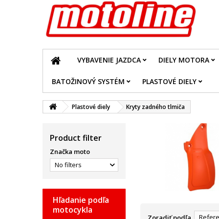
VYBAVENIE JAZDCA
DIELY MOTORA
BATOŽINOVÝ SYSTÉM
PLASTOVÉ DIELY
Plastové diely
Kryty zadného tlmiča
Product filter
Značka moto
No filters
Hľadanie podľa
motocykla
Refere
Zoradiť podľa