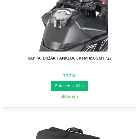
KAPPA, DRŽÁK TANKLOCK KTM 890 SMT '23
777Kč
Pridať do košíka
skladem