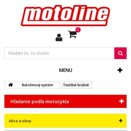
0
MENU
Batožinový systém
Textilné brašně
Hľadanie podľa motocykla
Akce a slevy