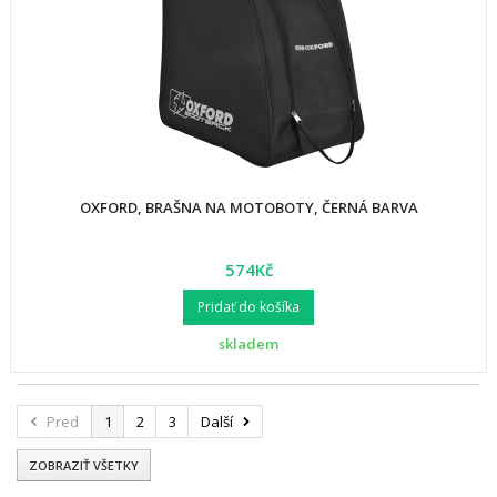
OXFORD, BRAŠNA NA MOTOBOTY, ČERNÁ BARVA
574Kč
Pridať do košíka
skladem
Pred
1
2
3
Další
ZOBRAZIŤ VŠETKY