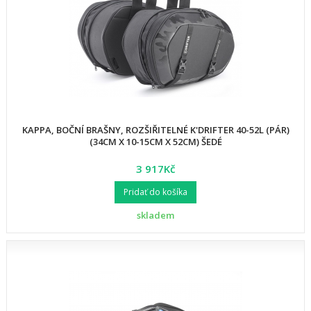
KAPPA, BOČNÍ BRAŠNY, ROZŠIŘITELNÉ K'DRIFTER 40-52L (PÁR)
(34CM X 10-15CM X 52CM) ŠEDÉ
3 917Kč
Pridať do košíka
skladem