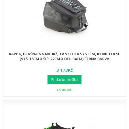
KAPPA, BRAŠNA NA NÁDRŽ, TANKLOCK SYSTÉM, K'DRIFTER 9L
(VÝŠ. 18CM X ŠÍŘ. 22CM X DÉL. 34CM) ČERNÁ BARVA
3 173Kč
Pridať do košíka
skladem