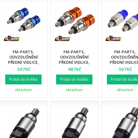
FM-PARTS,
FM-PARTS,
FM-PARTS,
ODVZDUŠNĚNÍ
ODVZDUŠNĚNÍ
ODVZDUŠNĚN
PŘEDNÍ VIDLICE,
PŘEDNÍ VIDLICE,
PŘEDNÍ VIDLIC
KTM/HUSQVARNA
KTM/HUSQVARNA
SHOWA/KAYABA 
507Kč
487Kč
507Kč
WP, MODRÁ BARVA
WP, ORANŽOVÁ
MODRÁ BARV
BARVA
Pridať do košíka
Pridať do košíka
Pridať do košík
skladem
skladem
skladem