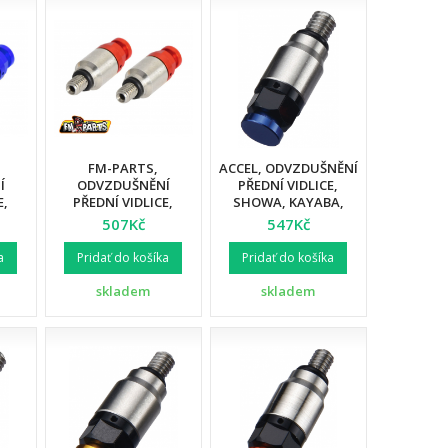
FM-PARTS,
ACCEL, ODVZDUŠNĚNÍ
Í
ODVZDUŠNĚNÍ
PŘEDNÍ VIDLICE,
E,
PŘEDNÍ VIDLICE,
SHOWA, KAYABA,
M5,
SHOWA/KAYABA M5,
ČERNÁ BARVA
507Kč
547Kč
A
ČERVENÁ BARVA
a
Pridať do košíka
Pridať do košíka
skladem
skladem