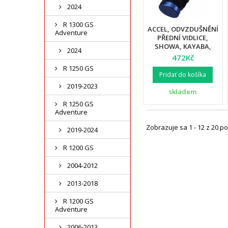
2024
R 1300 GS
ACCEL, ODVZDUŠNĚNÍ
Adventure
PŘEDNÍ VIDLICE,
SHOWA, KAYABA,
2024
MODRÁ BARVA
472Kč
R 1250 GS
Pridať do košíka
2019-2023
skladem
R 1250 GS
Adventure
Zobrazuje sa 1 - 12 z 20 po
2019-2024
R 1200 GS
2004-2012
2013-2018
R 1200 GS
Adventure
2006-2013