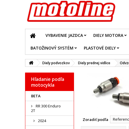
VYBAVENIE JAZDCA
DIELY MOTORA
BATOŽINOVÝ SYSTÉM
PLASTOVÉ DIELY
Diely podvozkov
Diely prednej vidlice
Odvzd
Hľadanie podľa
motocykla
BETA
RR 300 Enduro
2T
Reference
Zoradiť podľa
2024