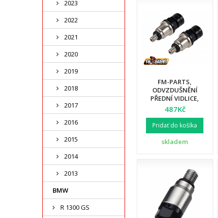
2023
2022
2021
2020
2019
FM-PARTS,
2018
ODVZDUŠNĚNÍ
PŘEDNÍ VIDLICE,
2017
KTM/HUSQVARNA
487Kč
WP, ČERNÁ BARVA
2016
Pridať do košíka
2015
skladem
2014
2013
BMW
R 1300 GS