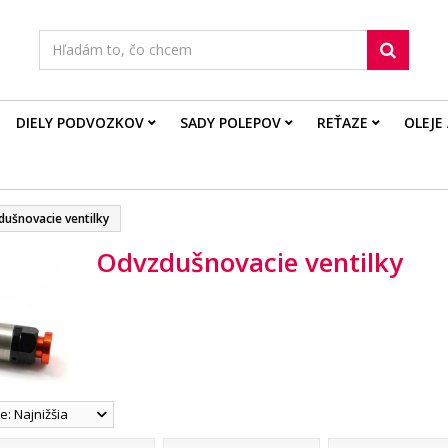
DIELY PODVOZKOV
SADY POLEPOV
REŤAZE
OLEJE
ušnovacie ventilky
Odvzdušnovacie ventilky
: Najnižšia