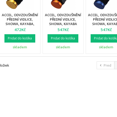
ACCEL, ODVZDUŠNĚNÍ
ACCEL, ODVZDUŠNĚNÍ
ACCEL, ODVZDUŠ
PŘEDNÍ VIDLICE,
PŘEDNÍ VIDLICE,
PŘEDNÍ VIDLIC
SHOWA, KAYABA,
SHOWA, KAYABA
SHOWA, KAYA
ZLATÁ BARVA
ORANŽOVÁ BARVA
TITANOVÁ BAR
472Kč
547Kč
547Kč
Pridať do košíka
Pridať do košíka
Pridať do košík
skladem
skladem
skladem
ložiek
Pred