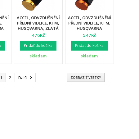
NĚNÍ
ACCEL, ODVZDUŠNĚNÍ
ACCEL, ODVZDUŠNĚNÍ
E,
PŘEDNÍ VIDLICE, KTM,
PŘEDNÍ VIDLICE, KTM,
BA
HUSQVARNA, ZLATÁ
HUSQVARNA
VA
BARVA
ORANŽOVÁ BARVA
476Kč
547Kč
(WP/MARZOCCHI)
(WP/MARZOCCHI)
a
Pridať do košíka
Pridať do košíka
skladem
skladem
1
2
Další
ZOBRAZIŤ VŠETKY