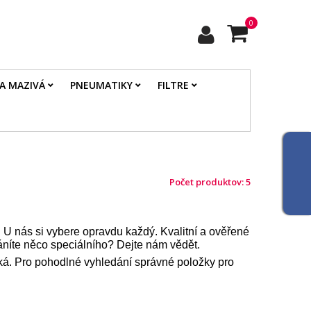
0
 A MAZIVÁ
PNEUMATIKY
FILTRE
Počet produktov: 5
. U nás si vybere opravdu každý. Kvalitní a ověřené
háníte něco speciálního? Dejte nám vědět.
roká. Pro pohodlné vyhledání správné položky pro