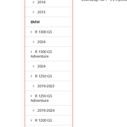
2014
2013
BMW
R 1300 GS
2024
R 1300 GS
Adventure
2024
R 1250 GS
2019-2023
R 1250 GS
Adventure
2019-2024
R 1200 GS