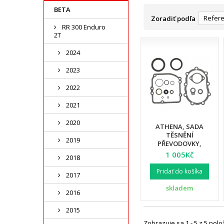
BETA
Refere
Zoradiť podľa
RR 300 Enduro
2T
2024
2023
2022
2021
2020
ATHENA, SADA
TĚSNĚNÍ
2019
PŘEVODOVKY,
HARLEY-DAVIDSON
1 005Kč
2018
SHOVELHEAD
(OEM:33031-80)
Pridať do košíka
2017
skladem
2016
2015
Zobrazuje sa 1 - 5 z 5 polo