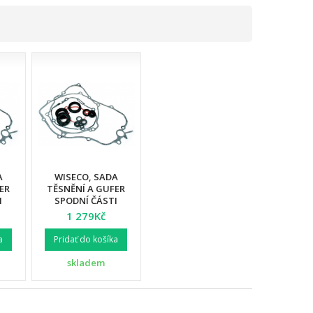
A
WISECO, SADA
ER
TĚSNĚNÍ A GUFER
I
SPODNÍ ČÁSTI
AHA
MOTORU, HONDA CR
1 279Kč
5
125 '03-'04
a
Pridať do košíka
skladem