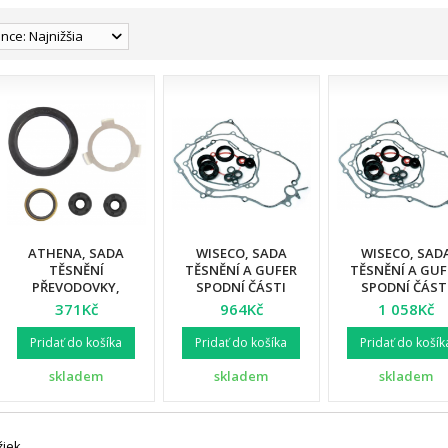
nce: Najnižšia
ATHENA, SADA
WISECO, SADA
WISECO, SAD
TĚSNĚNÍ
TĚSNĚNÍ A GUFER
TĚSNĚNÍ A GUF
PŘEVODOVKY,
SPODNÍ ČÁSTI
SPODNÍ ČÁST
HARLEY DAVIDSON
MOTORU, YAMAHA
MOTORU, YAM
371Kč
964Kč
1 058Kč
SHOVELHEAD
YZ 250 F '01-'11
YZF 450 '03-'0
(OEM:37741-82K)
Pridať do košíka
Pridať do košíka
Pridať do košík
skladem
skladem
skladem
žiek